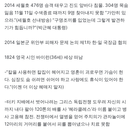
2014 세월호 476명 승객 태우고 진도 앞바다 침몰. 304명 목숨
잃음 11월 11일 수색종료 때까지 9명 찾아내지 못함 “가만히 있
으라.”(세월호 선내방송) “구명조끼를 입었는데 그렇게 발견하
기가 힘듭니까?”(박근혜 대통령)
2014 일본군 위안부 피해자 문제 논의 제1차 한·일 국장급 협의
1824 영국 시인 바이런(36세) 세상 떠남
-“칼을 사용하면 칼집이 헤어지고 영혼이 괴로우면 가슴이 헌
다. 심장도 숨 쉬려면 쉬어야 하고 사랑에도 휴식이 있어야 한
다.”(이젠 더 이상 헤매지 말자)
-터키 지배에서 벗어나려는 그리스 독립전쟁 도우려 자신의 시
까지 내다 팔아 120톤의 배를 사 ‘헤라클레스’라 이름 붙이고 병
사 고용해 참전. 전쟁터에서 열병을 얻어 주치의가 관자놀이에
12마리의 거머리를 붙여서 피를 뽑아냈으나 치료 못함