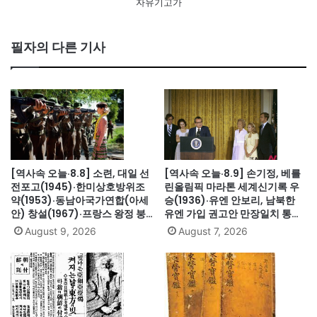
자유기고가
필자의 다른 기사
[역사속 오늘·8.8] 소련, 대일 선
[역사속 오늘·8.9] 손기정, 베를
전포고(1945)·한미상호방위조
린올림픽 마라톤 세계신기록 우
약(1953)·동남아국가연합(아세
승(1936)·유엔 안보리, 남북한
안) 창설(1967)·프랑스 왕정 붕
유엔 가입 권고안 만장일치 통과
괴·루이 16세 폐위(1792)·무용가
(1991)·싱가포르, 말레이시아에
August 9, 2026
August 7, 2026
최승희 별세(1969)·김대중 도쿄
서 분리 독립(1965)·닉슨, 워터
납치사건(1973)
게이트로 사상 첫 대통령 사임
(1974)