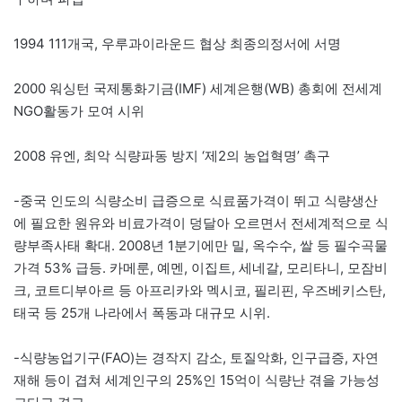
1994 111개국, 우루과이라운드 협상 최종의정서에 서명
2000 워싱턴 국제통화기금(IMF) 세계은행(WB) 총회에 전세계
NGO활동가 모여 시위
2008 유엔, 최악 식량파동 방지 ‘제2의 농업혁명’ 촉구
-중국 인도의 식량소비 급증으로 식료품가격이 뛰고 식량생산
에 필요한 원유와 비료가격이 덩달아 오르면서 전세계적으로 식
량부족사태 확대. 2008년 1분기에만 밀, 옥수수, 쌀 등 필수곡물
가격 53% 급등. 카메룬, 예멘, 이집트, 세네갈, 모리타니, 모잠비
크, 코트디부아르 등 아프리카와 멕시코, 필리핀, 우즈베키스탄,
태국 등 25개 나라에서 폭동과 대규모 시위.
-식량농업기구(FAO)는 경작지 감소, 토질악화, 인구급증, 자연
재해 등이 겹쳐 세계인구의 25%인 15억이 식량난 겪을 가능성