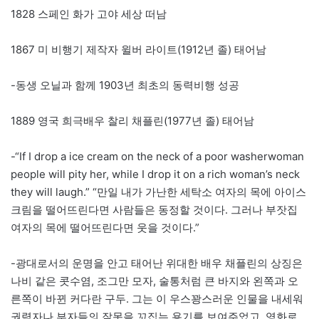
1828 스페인 화가 고야 세상 떠남
1867 미 비행기 제작자 윌버 라이트(1912년 졸) 태어남
-동생 오닐과 함께 1903년 최초의 동력비행 성공
1889 영국 희극배우 찰리 채플린(1977년 졸) 태어남
-“If I drop a ice cream on the neck of a poor washerwoman
people will pity her, while I drop it on a rich woman’s neck
they will laugh.” “만일 내가 가난한 세탁소 여자의 목에 아이스
크림을 떨어뜨린다면 사람들은 동정할 것이다. 그러나 부잣집
여자의 목에 떨어뜨린다면 웃을 것이다.”
-광대로서의 운명을 안고 태어난 위대한 배우 채플린의 상징은
나비 같은 콧수염, 조그만 모자, 술통처럼 큰 바지와 왼쪽과 오
른쪽이 바뀐 커다란 구두. 그는 이 우스꽝스러운 인물을 내세워
권력자나 부자들의 잘못을 꼬집는 용기를 보여주었고, 영화로