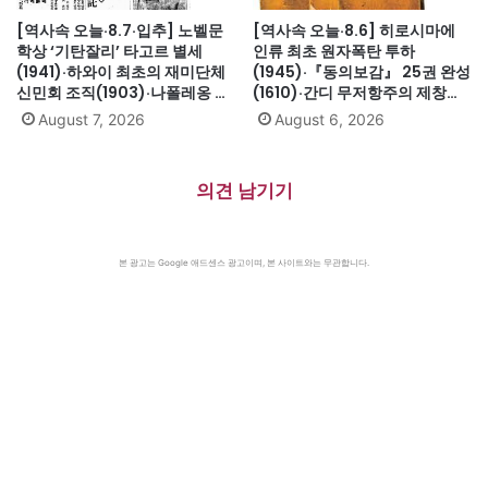
[역사속 오늘·8.7·입추] 노벨문
[역사속 오늘·8.6] 히로시마에
학상 ‘기탄잘리’ 타고르 별세
인류 최초 원자폭탄 투하
(1941)·하와이 최초의 재미단체
(1945)·『동의보감』 25권 완성
신민회 조직(1903)·나폴레옹 세
(1610)·간디 무저항주의 제창
인트헬레나섬 유배(1815)·英 해
(1931)·대전엑스포 개막(1993)·
August 7, 2026
August 6, 2026
군, 스페인 무적함대 격파
자메이카, 영국에서 독립(1962)
(1588)·美 화성탐사로봇 큐리오
시티 화성 착륙(2012)·日, 화이
의견 남기기
트리스트에서 한국 제외(2019)
본 광고는 Google 애드센스 광고이며, 본 사이트와는 무관합니다.