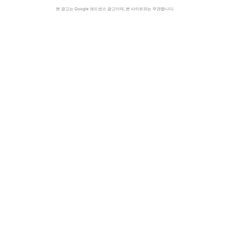
본 광고는 Google 애드센스 광고이며, 본 사이트와는 무관합니다.