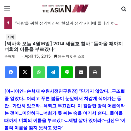
메뉴
“사람을 위한 생각이라면 현실과 생각 사이에 돌다리 하나는 놓아야 하지 않을까”
사회
[역사속 오늘 4월16일] 2014 세월호 참사 “돌아올 때까지
너희의 이름을 부르겠다”
April 15, 2015
손혁재
완독 약 6 분 소요
Facebook
X
WhatsApp
Telegram
Line
이메일
인쇄
[아시아엔=손혁재 수원시정연구원장] “믿기지 않았다…구조될
줄 알았다…어리고 푸른 봄들이 눈앞에서 차갑게 식어가는 동
안…가만히 있으라…욕되고 부끄럽다. 이 참담한 땅의 어른이라
는 것이…미안하다…너희가 못 쉬는 숨을 여기서 쉰다…돌아올
때까지 너희의 이름을 부르겠다…제발 살아 있어라.”-김선우 ‘이
봄의 이름을 찾지 못하고 있다’