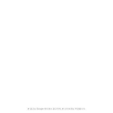
본 광고는 Google 애드센스 광고이며, 본 사이트와는 무관합니다.