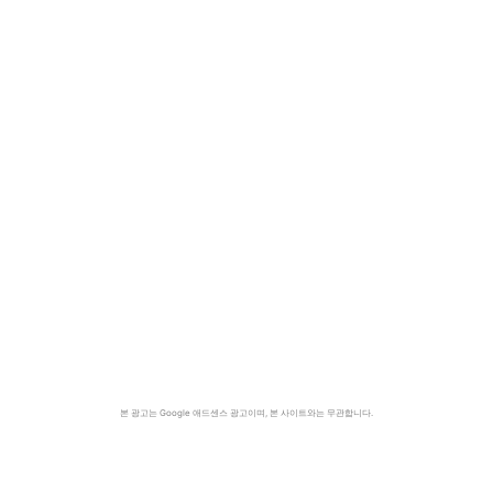
본 광고는 Google 애드센스 광고이며, 본 사이트와는 무관합니다.