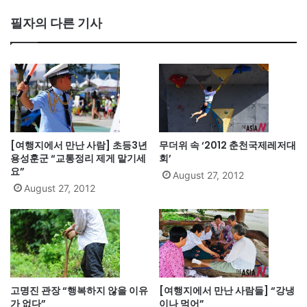
필자의 다른 기사
[여행지에서 만난 사람] 초등3년
무더위 속 ‘2012 춘천국제레저대
용성훈군 “교통정리 제게 맡기세
회’
요”
August 27, 2012
August 27, 2012
고명진 관장 “행복하지 않을 이유
[여행지에서 만난 사람들] “강냉
가 없다”
이나 먹어”