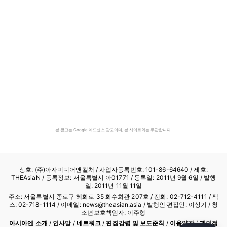
본 광고는 Google 애드센스 광고이며, 본 사이트와는 무관합니다.
상호: (주)아자미디어앤컬처 /
사업자등록번호: 101-86-64640
/ 제호:
THEAsiaN / 등록정보: 서울특별시 아01771 / 등록일: 2011년 9월 6일 / 발행
일: 2011년 11월 11일
주소: 서울특별시 종로구 혜화로 35 화수회관 207호 / 전화: 02-712-4111 /
팩
스: 02-718-1114
/ 이메일: news@theasian.asia / 발행인·편집인: 이상기 / 청
소년보호책임자: 이주형
아시아엔 소개
/
인사말
/
네트워크
/
편집강령 및 보도준칙
/
이용약관
/
개인정