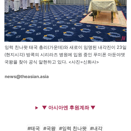
잉럭 친나왓 태국 총리(가운데)와 새로이 임명된 내각진이 23일
(현지시각) 방콕의 시리라즈 병원에 입원 중인 푸미폰 아둔야뎃
국왕을 찾아 공식 알현하고 있다. <사진=신화사>
news@theasian.asia
▼ 아시아엔 후원계좌 ▼
태국
국왕
잉럭 친나왓
내각