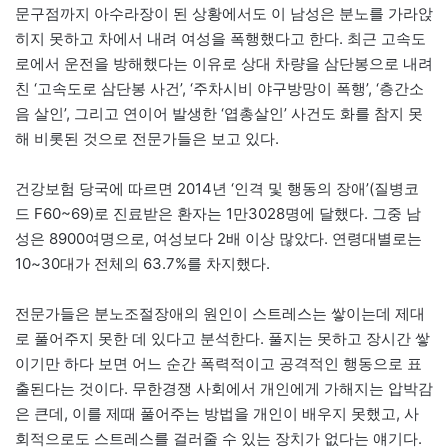
문구점까지 아수라장이 된 상황에서도 이 남성은 분노를 가라앉
히지 못하고 차에서 내려 여성을 폭행했다고 한다. 최근 고속도
로에서 운전을 방해했다는 이유로 상대 차량을 삼단봉으로 내려
친 ‘고속도로 삼단봉 사건’, ‘주차시비 야구방망이 폭행’, ‘층간소
음 살인’, 그리고 연이어 발생한 ‘엽총살인’ 사건도 화를 참지 못
해 비롯된 것으로 전문가들은 보고 있다.
건강보험 당국에 따르면 2014년 ‘인격 및 행동의 장애’(질병코
드 F60~69)로 진료받은 환자는 1만3028명에 달했다. 그중 남
성은 8900여명으로, 여성보다 2배 이상 많았다. 연령대별로는
10~30대가 전체의 63.7%를 차지했다.
전문가들은 분노조절장애의 원인이 스트레스는 쌓이는데 제대
로 풀어주지 못한 데 있다고 분석한다. 풀지는 못하고 장시간 쌓
이기만 하다 보면 어느 순간 폭력적이고 공격적인 행동으로 표
출된다는 것이다. 무한경쟁 사회에서 개인에게 가해지는 압박감
은 큰데, 이를 제때 풀어주는 방법을 개인이 배우지 못했고, 사
회적으로도 스트레스를 걸러줄 수 있는 장치가 없다는 얘기다.