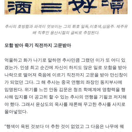
추사의 호방함과 파격이 엿보이는 그의 휘호 일독,이호색,삼음주. 제주유
배 직후인 용산시절의 글씨로 추정된다.
모함 받아 죽기 직전까지 고문받아
억울하고 화가 나기로 말하면 추사만큼 그랬던 이가 또 어디 있
겠는가. 인생 최고 순간에 자신이 하지도 않은 일로 모함을 받아
나락으로 떨어져 죽음에 이르기 직전까지 고문을 받아 만신창이
가 되었던 그다. 그 해 추사는 중국 연행의 좌장인 동지부사에
임명된다. 위기를 느낀 안동 김문은 청조 학예계에 영향력을 행
사해 입지를 더 공고히 할 수 있는 추사의 연행을 기필코 저지해
야 했다. 그래서 윤상도의 옥사를 재론해 무고한 추사를 사지로
몰아넣었다.
“행색이 욕된 것보다 더 추한 것이 없었고 그 다음은 나무에 꿰