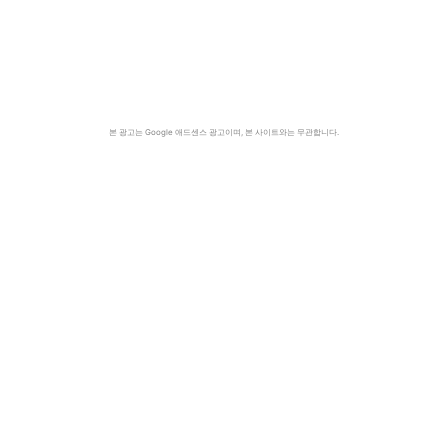
본 광고는 Google 애드센스 광고이며, 본 사이트와는 무관합니다.