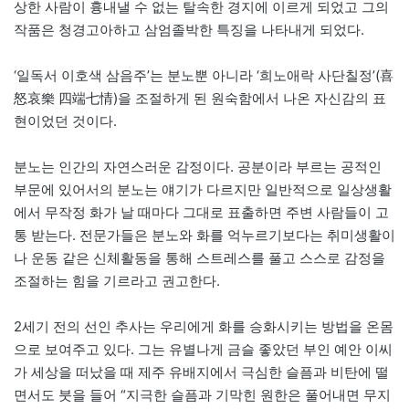
상한 사람이 흉내낼 수 없는 탈속한 경지에 이르게 되었고 그의
작품은 청경고아하고 삼엄졸박한 특징을 나타내게 되었다.
‘일독서 이호색 삼음주’는 분노뿐 아니라 ‘희노애락 사단칠정’(喜
怒哀樂 四端七情)을 조절하게 된 원숙함에서 나온 자신감의 표
현이었던 것이다.
분노는 인간의 자연스러운 감정이다. 공분이라 부르는 공적인
부문에 있어서의 분노는 얘기가 다르지만 일반적으로 일상생활
에서 무작정 화가 날 때마다 그대로 표출하면 주변 사람들이 고
통 받는다. 전문가들은 분노와 화를 억누르기보다는 취미생활이
나 운동 같은 신체활동을 통해 스트레스를 풀고 스스로 감정을
조절하는 힘을 기르라고 권고한다.
2세기 전의 선인 추사는 우리에게 화를 승화시키는 방법을 온몸
으로 보여주고 있다. 그는 유별나게 금슬 좋았던 부인 예안 이씨
가 세상을 떠났을 때 제주 유배지에서 극심한 슬픔과 비탄에 떨
면서도 붓을 들어 “지극한 슬픔과 기막힌 원한은 풀어내면 무지