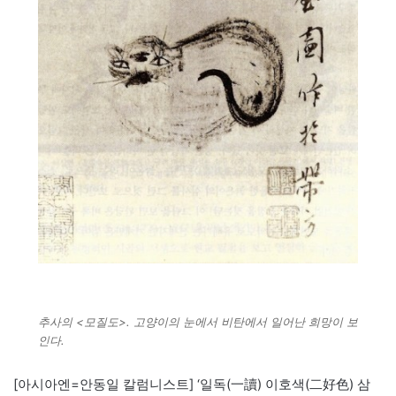
추사의 <모질도>. 고양이의 눈에서 비탄에서 일어난 희망이 보
인다.
[아시아엔=안동일 칼럼니스트] ‘일독(一讀) 이호색(二好色) 삼