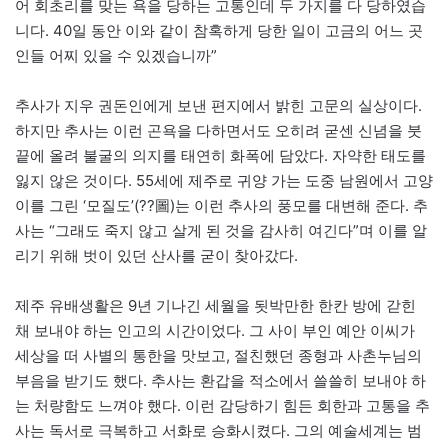
어 회초리를 맞는 욕을 당하는 고통인데 두 가지를 다 당하였습
니다. 40일 동안 이와 같이 참혹하게 당한 일이 고금의 어느 곳
인들 어찌 있을 수 있겠습니까”
추사가 지우 권돈인에게 보낸 편지에서 밝힌 고문의 실상이다.
하지만 추사는 이런 곤욕을 다하면서도 오히려 굳센 신념을 붓
끝에 올려 불굴의 의지를 태연히 화폭에 담았다. 자약한 태도를
잃지 않은 것이다. 55세에 제주로 귀양 가는 도중 남원에서 고양
이를 그린 ‘모질도’(??圖)는 이런 추사의 풍모를 대변해 준다. 추
사는 “그래도 죽지 않고 살게 된 것을 감사히 여긴다”며 이를 알
리기 위해 벗이 있던 산사를 굳이 찾아갔다.
제주 유배생활은 9년 기나긴 세월을 됫박만한 한칸 방에 갇힌
채 보내야 하는 인고의 시간이었다. 그 사이 부인 예안 이씨가
세상을 떠 사별의 통한을 맛보고, 절친했던 종형과 사촌누님의
부음을 받기도 했다. 추사는 환갑을 적소에서 쓸쓸히 보내야 하
는 처량함도 느껴야 했다. 이런 감당하기 힘든 회한과 고통을 추
사는 독서로 극복하고 서화로 승화시켰다. 그의 예술세계는 범