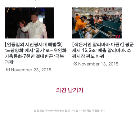
[안동일의 시진핑시대 해법⑬]
[작은거인 알리바바 마윈?] 광군
‘도광양회’에서 ‘굴기’로···위안화
제서 ‘16.5조’ 매출 알리바바, 쇼
기축통화·7천만 절대빈곤 ‘극복
핑시장 판도 바꿔
과제’
November 13, 2015
November 23, 2015
의견 남기기
본 광고는 Google 애드센스 광고이며, 본 사이트와는 무관합니다.