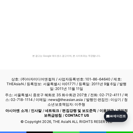
본 광고는 Google 애드센스 광고이며, 본 사이트와는 무관합니다.
상호: (주)아자미디어앤컬처 /
사업자등록번호: 101-86-64640
/ 제호:
THEAsiaN / 등록정보: 서울특별시 아01771 / 등록일: 2011년 9월 6일 / 발행
일: 2011년 11월 11일
주소: 서울특별시 종로구 혜화로 35 화수회관 207호 / 전화: 02-712-4111 /
팩
스: 02-718-1114
/ 이메일: news@theasian.asia / 발행인·편집인: 이상기 / 청
소년보호책임자: 이주형
아시아엔 소개
/
인사말
/
네트워크
/
편집강령 및 보도준칙
/
이용약관
/
개인정
보취급방침
/
CONTACT US
AI 에이전트
© Copyright
2026
, THE AsiaN ALL RIGHTS RESERVED