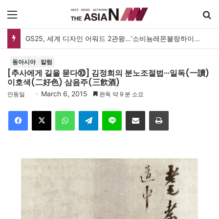
메뉴
GS25, 세계 디자인 어워드 2관왕…‘소비뇽레몬블랑하이볼’ 디자인 경쟁력 인정
동아시아
칼럼
[추사에게 길을 묻다⑩] 김정희의 분노조절법···일독(一讀)
이호색(二好色) 삼음주(三飮酒)
March 6, 2015
안동일
완독 약 9 분 소요
Facebook
X
WhatsApp
Telegram
Line
이메일
인쇄