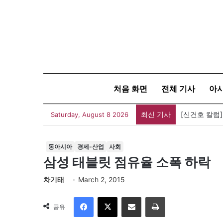
처음 화면
전체 기사
아
최신 기사
[신건호 칼럼
Saturday, August 8 2026
동아시아
경제-산업
사회
삼성 태블릿 점유율 소폭 하락
차기태
March 2, 2015
Facebook
X
이메일
인쇄
공유