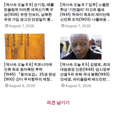
[역사속 오늘·8.9] 손기정, 베를
[역사속 오늘·8.7·입추] 노벨문
린올림픽 마라톤 세계신기록 우
학상 ‘기탄잘리’ 타고르 별세
승(1936)·유엔 안보리, 남북한
(1941)·하와이 최초의 재미단체
유엔 가입 권고안 만장일치 통과
신민회 조직(1903)·나폴레옹 세
(1991)·싱가포르, 말레이시아에
인트헬레나섬 유배(1815)·英 해
August 7, 2026
August 7, 2026
서 분리 독립(1965)·닉슨, 워터
군, 스페인 무적함대 격파
게이트로 사상 첫 대통령 사임
(1588)·美 화성탐사로봇 큐리오
(1974)
시티 화성 착륙(2012)·日, 화이
트리스트에서 한국 제외(2019)
[역사속 오늘·8.6] 히로시마에
[역사속 오늘·8.5] 김병로, 초대
인류 최초 원자폭탄 투하
대법원장 인준(1948)·임시정부
(1945)·『동의보감』 25권 완성
선열 5위 유해 국내 봉환(1993)·
(1610)·간디 무저항주의 제창
안세영, 파리올림픽 배드민턴 여
(1931)·대전엑스포 개막(1993)·
자단식 금메달(2024)·하시나 방
August 6, 2026
August 5, 2026
자메이카, 영국에서 독립(1962)
글라데시 총리 인도 망명
(2024)·미·영·소, 부분적 핵실험
금지조약 조인(1963)·넬슨 만델
의견 남기기
라 체포, 27년 옥고의 시작
(1962)