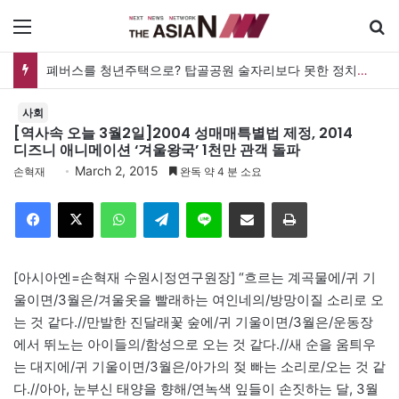
메뉴
폐버스를 청년주택으로? 탑골공원 술자리보다 못한 정치의 상상력
사회
[역사속 오늘 3월2일]2004 성매매특별법 제정, 2014
디즈니 애니메이션 ‘겨울왕국’ 1천만 관객 돌파
March 2, 2015
손혁재
완독 약 4 분 소요
Facebook
X
WhatsApp
Telegram
Line
이메일
인쇄
[아시아엔=손혁재 수원시정연구원장] “흐르는 계곡물에/귀 기
울이면/3월은/겨울옷을 빨래하는 여인네의/방망이질 소리로 오
는 것 같다.//만발한 진달래꽃 숲에/귀 기울이면/3월은/운동장
에서 뛰노는 아이들의/함성으로 오는 것 같다.//새 순을 움틔우
는 대지에/귀 기울이면/3월은/아가의 젖 빠는 소리로/오는 것 같
다.//아아, 눈부신 태양을 향해/연녹색 잎들이 손짓하는 달, 3월