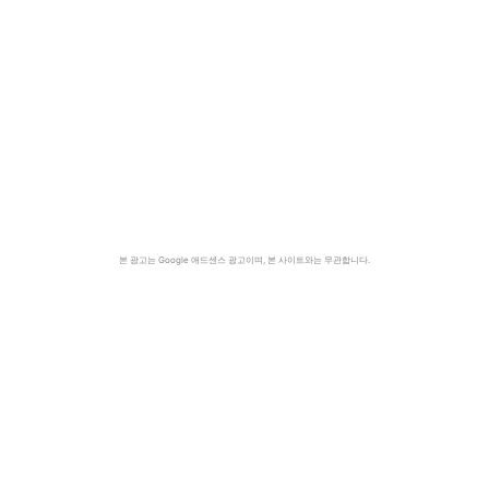
본 광고는 Google 애드센스 광고이며, 본 사이트와는 무관합니다.