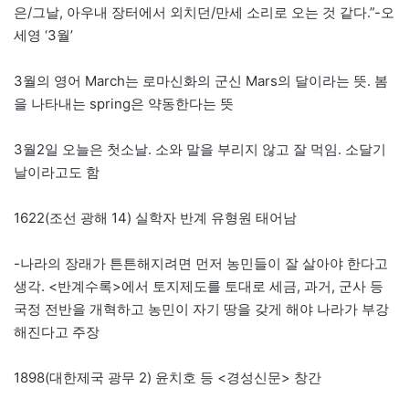
은/그날, 아우내 장터에서 외치던/만세 소리로 오는 것 같다.”-오
세영 ‘3월’
3월의 영어 March는 로마신화의 군신 Mars의 달이라는 뜻. 봄
을 나타내는 spring은 약동한다는 뜻
3월2일 오늘은 첫소날. 소와 말을 부리지 않고 잘 먹임. 소달기
날이라고도 함
1622(조선 광해 14) 실학자 반계 유형원 태어남
-나라의 장래가 튼튼해지려면 먼저 농민들이 잘 살아야 한다고
생각. <반계수록>에서 토지제도를 토대로 세금, 과거, 군사 등
국정 전반을 개혁하고 농민이 자기 땅을 갖게 해야 나라가 부강
해진다고 주장
1898(대한제국 광무 2) 윤치호 등 <경성신문> 창간