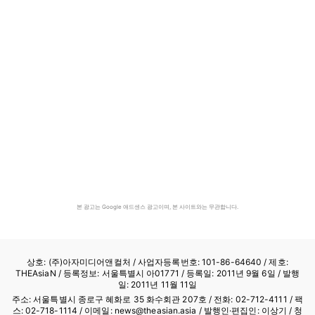
본 광고는 Google 애드센스 광고이며, 본 사이트와는 무관합니다.
상호: (주)아자미디어앤컬처 /
사업자등록번호: 101-86-64640
/ 제호:
THEAsiaN / 등록정보: 서울특별시 아01771 / 등록일: 2011년 9월 6일 / 발행
일: 2011년 11월 11일
주소: 서울특별시 종로구 혜화로 35 화수회관 207호 / 전화: 02-712-4111 /
팩
스: 02-718-1114
/ 이메일: news@theasian.asia / 발행인·편집인: 이상기 / 청