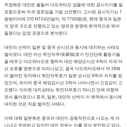
주장해온 대만은 올들어 댜오위타오 섬들에 대한 공시지가를 발
표함으로써 자국 영토임을 거듭 선언했다. 고시된 공시지가는 1
평방미터에 210 NT(대만달러, 약 7700원)로, 현재 중국과 일본
의 양국 구도로 진행되고 있는 영유권 분쟁에 본격적으로 뛰어
들겠다는 입장 표명으로 분석된다.
대만의 선박이 일본 및 중국 순시선과 동시에 대치하는 사태도
벌어졌다. 대만 어선 취안자푸(全家福)호가 민간단체 활동가들
을 태우고 댜오위타오로 향하자 대만 해양순시선 4척이 자국 어
선 보호를 명분으로 따라나섰고, 결국 댜오위타오에서 약 28해
리 떨어진 위치에서 취안자푸호가 일본 순시선 8척의 저지를 받
았으며, 뒤이어 중국 해양감시선 3척이 나타나면서 긴장감이 고
조됐다. 이러한 대치상태는 취안자푸호가 10시간 만에 귀항하
면서 풀어졌으나 중국, 일본, 대만의 선박이 이 해역에서 동시에
대치한 것은 처음 벌어진 사태다.
이에 대해 일본측은 중국과 대만이 공동작전으로 나오는 게 아
니냐고 우려하고 있지만 대만 정부는 이를 정식 부인하고 있다.