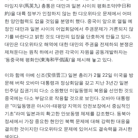
마잉지우(馬英九) 총통은 대만과 일본 사이의 평화조약(中日和
約)을 대륙 정부가 인정하지 않는 한 댜오위타오 문제에서 어떠
한 양안협력도 없을 것임을 분명히 했다. 중국이 앞으로 열릴 예
정인 대만과 일본 사이의 어업회담에서 주권문제가 거론되지 않
기를 바란다고 밝힌 것도 대만의 입장을 단호하게 만들고 있다.
대만은 댜오위타오 해역에 대한 대만의 주권을 전제하되 분쟁은
제쳐둔다는 원칙 하에서 관련 각국이 자원을 공동개발하자는
‘동중국해 평화안(東海和平倡議)’을 제시해 놓고 있다.
이와 함께 아베 신조(安倍晋三) 일본 총리가 2월 22일 미국을 방
문해 버락 오바마 대통령과 정상회담을 갖고 지난 3년간 일본
민주당 집권기의 다소 소원했던 미일동맹의 복원을 선언한 것도
중국에는 다소 부담으로 작용할 것으로 보인다. 오바마 대통령
은 “미일동맹은 아시아-태평양 지역의 안전보장에서 중심적인
기초”라며 일본과의 확고한 안보동맹 체제를 강조했다. 동북아
정세에서 가장 중요한 현안인 북핵 문제에 대해 강력한 대응을
결의한 것이지만 댜오위타오 문제에 있어서도 결속력을 과시한
셈이다.