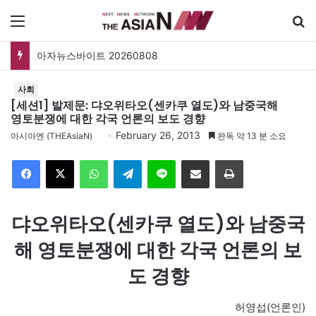
메뉴
아자뉴스바이트 20260808
사회
[세션1] 발제문: 댜오위타오(센카쿠 열도)와 남중국해
영토분쟁에 대한 각국 언론의 보도 경향
February 26, 2013
아시아엔 (THEAsiaN)
완독 약 13 분 소요
Facebook
X
WhatsApp
Telegram
Line
이메일
인쇄
댜오위타오(센카쿠 열도)와 남중국
해 영토분쟁에 대한 각국 언론의 보
도 경향
허영섭(언론인)