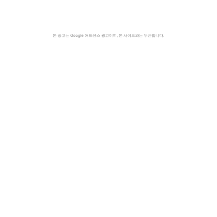
본 광고는 Google 애드센스 광고이며, 본 사이트와는 무관합니다.