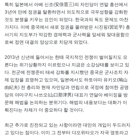
특히 일본에서 아베 신조(安倍晋三)의 자민당이 연말 총선에서
3년여 만에 정권을 탈환하면서 의도적으로 극우성향을 강화한
것도 분쟁을 키우는 요인이 되었다. 한국과의 독도 문제도 마찬
가지다. 이에 중국에서 새로 정권을 물려받은 시진핑(習近平) 총
서기의 지도부가 막강한 경제력과 군사력을 앞세워 맞대응함으
로써 정면 대결의 양상으로 치닫게 되었다.
2013년 신년에 들어서는 한때 국지적인 전쟁이 벌어질지도 모
른다는 위기상황까지 이르렀으나 지금은 소강상태를 보이고 있
다. 전군에 전쟁준비 태세 강화를 지시했던 중국은 군사조치 자
제 입장을 표명하고 있으며, 일본에서도 하토야마 유키오(鳩山
由紀夫) 전 총리와 현재 자민당과 연립으로 국정에 참여한 공명
당의 야마구치 나쓰오(山口那津男) 대표가 연달아 베이징을 방
문해 해법을 논의하는 분위기다. 해법의 내용보다는 대화가 이
뤄진다는 자체가 더 중요하다 할 것이다.
최근 추가로 진전되고 있는 사항이라면 대만의 개입이 두드러지
고 있다는 점이다. 이미 그 전부터 댜오위타오가 자국 영토라고