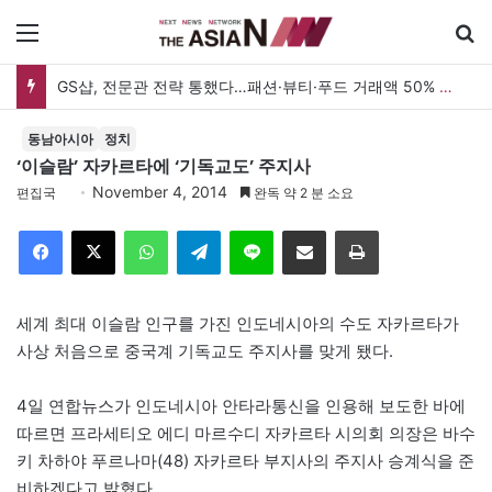
메뉴
GS샵, 전문관 전략 통했다…패션·뷰티·푸드 거래액 50% 증가
동남아시아
정치
‘이슬람’ 자카르타에 ‘기독교도’ 주지사
November 4, 2014
편집국
완독 약 2 분 소요
Facebook
X
WhatsApp
Telegram
Line
이메일
인쇄
세계 최대 이슬람 인구를 가진 인도네시아의 수도 자카르타가
사상 처음으로 중국계 기독교도 주지사를 맞게 됐다.
4일 연합뉴스가 인도네시아 안타라통신을 인용해 보도한 바에
따르면 프라세티오 에디 마르수디 자카르타 시의회 의장은 바수
키 차하야 푸르나마(48) 자카르타 부지사의 주지사 승계식을 준
비하겠다고 밝혔다.