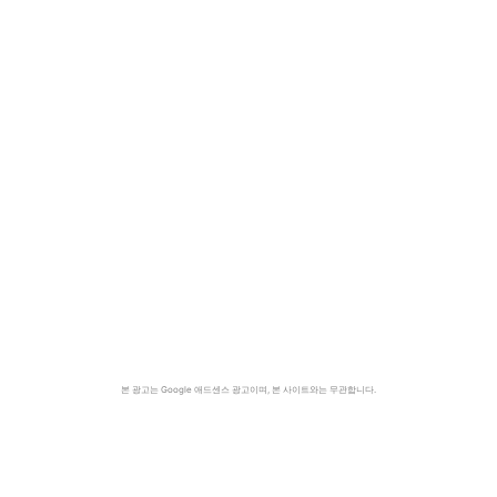
본 광고는 Google 애드센스 광고이며, 본 사이트와는 무관합니다.