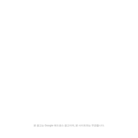
본 광고는 Google 애드센스 광고이며, 본 사이트와는 무관합니다.