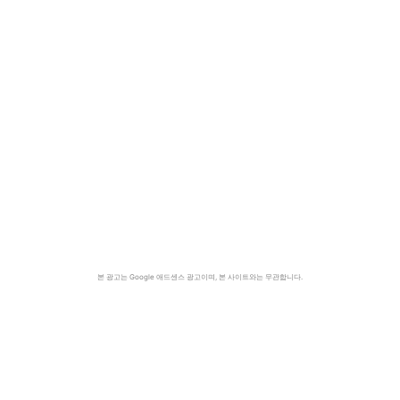
본 광고는 Google 애드센스 광고이며, 본 사이트와는 무관합니다.