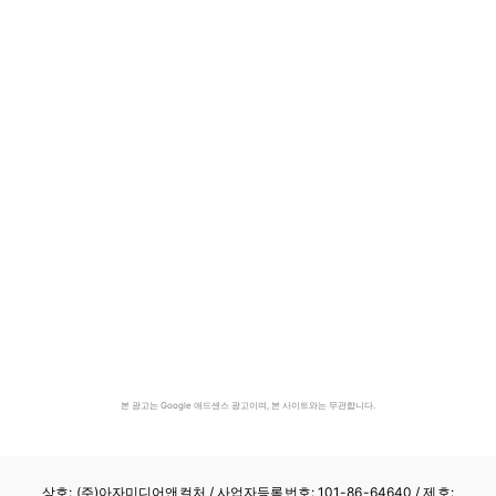
본 광고는 Google 애드센스 광고이며, 본 사이트와는 무관합니다.
상호: (주)아자미디어앤컬처 /
사업자등록번호: 101-86-64640
/ 제호: