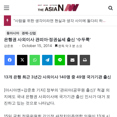
메뉴
“사람을 위한 생각이라면 현실과 생각 사이에 돌다리 하나는 놓아야 하지 않을까”
동아시아
경제-산업
은행권 사외이사 관피아·정권실세 출신 ‘수두룩’
October 15, 2014
강준호
완독 약 3 분 소요
Facebook
X
WhatsApp
Telegram
Line
이메일
인쇄
13개 은행 최근 3년간 사외이사 140명 중 49명 국가기관 출신
[아시아엔=강준호 기자] 정부의 ‘관피아(공무원 출신)’ 척결 의
지에도 국내 은행권 사외이사에 국가기관 출신 인사가 대거 포
진하고 있는 것으로 나타났다.
15일 국회 정무위원회 강기정 새정치민주연합 의원이 13개 시