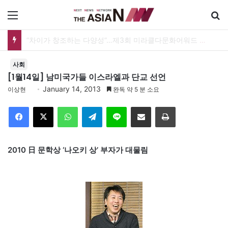
메뉴
“차이가 창조하는 다양성”…제3회 미라클다문화어워드 시상식
사회
[1월14일] 남미국가들 이스라엘과 단교 선언
January 14, 2013
이상현
완독 약 5 분 소요
Facebook
X
WhatsApp
Telegram
Line
이메일
인쇄
2010 日 문학상 ‘나오키 상’ 부자가 대물림