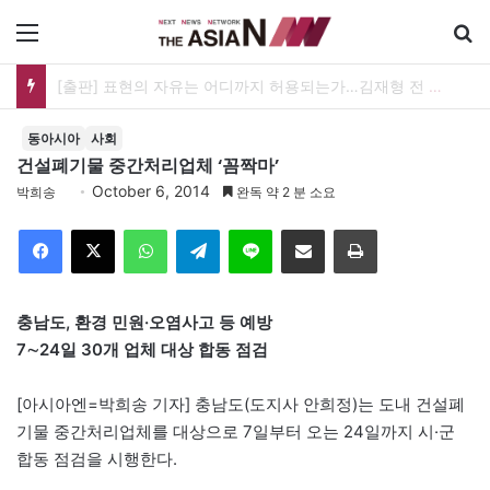
메뉴
아자뉴스바이트 20260809
동아시아
사회
건설폐기물 중간처리업체 ‘꼼짝마’
October 6, 2014
박희송
완독 약 2 분 소요
Facebook
X
WhatsApp
Telegram
Line
이메일
인쇄
충남도, 환경 민원·오염사고 등 예방
7∼24일 30개 업체 대상 합동 점검
[아시아엔=박희송 기자] 충남도(도지사 안희정)는 도내 건설폐
기물 중간처리업체를 대상으로 7일부터 오는 24일까지 시·군
합동 점검을 시행한다.