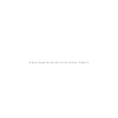
본 광고는 Google 애드센스 광고이며, 본 사이트와는 무관합니다.