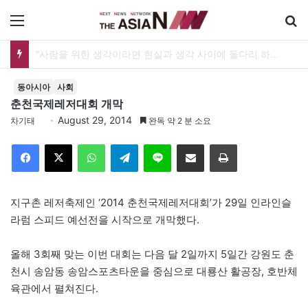
메뉴
[출판] 표현의 자유는 어디까지 허용되는가…김재형 전 대법관 ‘언론과 인격권’
동아시아
사회
춘천국제레저대회 개막
August 29, 2014
차기태
완독 약 2 분 소요
Facebook
X
WhatsApp
Telegram
Line
이메일
인쇄
지구촌 레저축제인 ‘2014 춘천국제레저대회’가 29일 인라인슬
라럼 스피드 예선전을 시작으로 개막했다.
올해 3회째 맞는 이번 대회는 다음 달 2일까지 5일간 강원도 춘
천시 송암동 송암스포츠타운을 중심으로 대룡산 활공장, 호반체
육관에서 펼쳐진다.