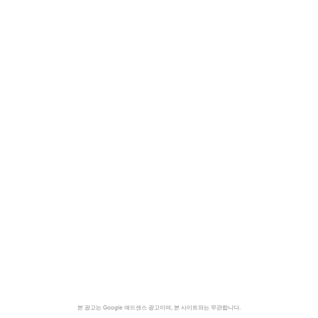
본 광고는 Google 애드센스 광고이며, 본 사이트와는 무관합니다.