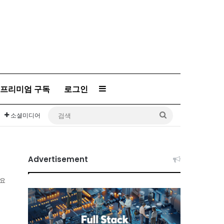
프리미엄 구독
로그인
Sidebar
검
소셜미디어
색
Advertisement
소요