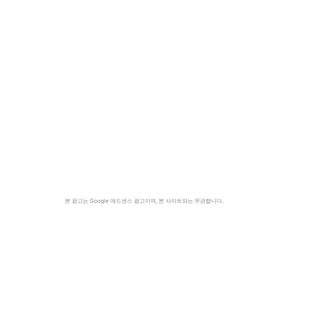
본 광고는 Google 애드센스 광고이며, 본 사이트와는 무관합니다.