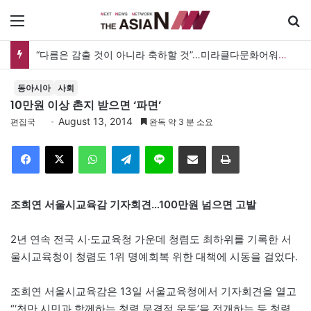
메뉴
“다름은 감출 것이 아니라 축하할 것”…미라클다문화어워드가 그리는 ‘공존’의 미래
동아시아
사회
10만원 이상 촌지 받으면 ‘파면’
August 13, 2014
편집국
완독 약 3 분 소요
Facebook
X
WhatsApp
Telegram
Line
이메일
인쇄
조희연 서울시교육감 기자회견…100만원 넘으면 고발
2년 연속 전국 시·도교육청 가운데 청렴도 최하위를 기록한 서
울시교육청이 청렴도 1위 명예회복 위한 대책에 시동을 걸었다.
조희연 서울시교육감은 13일 서울교육청에서 기자회견을 열고
“‘천만 시민과 함께하는 청렴 무결점 운동’을 전개하는 등 청렴