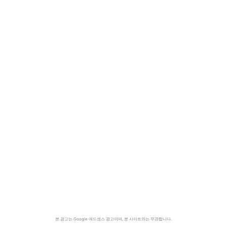
본 광고는 Google 애드센스 광고이며, 본 사이트와는 무관합니다.