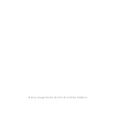
본 광고는 Google 애드센스 광고이며, 본 사이트와는 무관합니다.