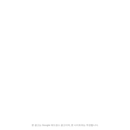
본 광고는 Google 애드센스 광고이며, 본 사이트와는 무관합니다.