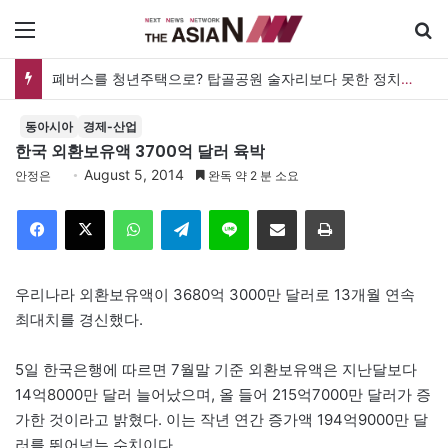
메뉴
폐버스를 청년주택으로? 탑골공원 술자리보다 못한 정치의 상상력
동아시아
경제-산업
한국 외환보유액 3700억 달러 육박
August 5, 2014
안정은
완독 약 2 분 소요
Facebook
X
WhatsApp
Telegram
Line
이메일
인쇄
우리나라 외환보유액이 3680억 3000만 달러로 13개월 연속
최대치를 경신했다.
5일 한국은행에 따르면 7월말 기준 외환보유액은 지난달보다
14억8000만 달러 늘어났으며, 올 들어 215억7000만 달러가 증
가한 것이라고 밝혔다. 이는 작년 연간 증가액 194억9000만 달
러를 뛰어넘는 수치이다.