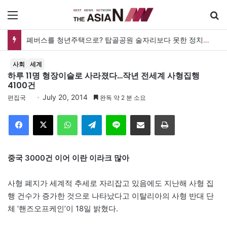
메뉴
폐버스를 청년주택으로? 탑골공원 술자리보다 못한 정치의 상상력
사회
세계
하루 11명 형장이슬로 사라졌다…작년 전세계 사형집행
4100건
July 20, 2014
편집국
완독 약 2 분 소요
Facebook
X
WhatsApp
Telegram
Line
이메일
인쇄
중국 3000건 이어 이란 이라크 많아
사형 폐지가 세계적 추세로 자리잡고 있음에도 지난해 사형 집
행 건수가 증가한 것으로 나타났다고 이탈리아의 사형 반대 단
체 ‘핸즈오프케인’이 18일 밝혔다.