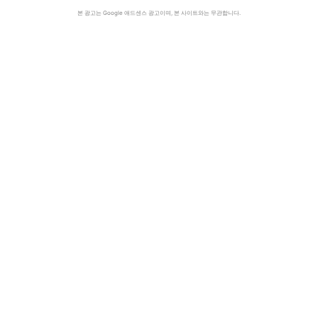
본 광고는 Google 애드센스 광고이며, 본 사이트와는 무관합니다.