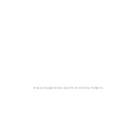
본 광고는 Google 애드센스 광고이며, 본 사이트와는 무관합니다.