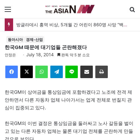
메뉴
방글라데시 홍역 비상, 5개월 간 어린이 860명 사망 “백신 조달 시스템 변경이 화근”
동아시아
경제-산업
한국GM 때문에 대기업들 곤란해졌다
July 18, 2014
안정은
완독 약 5 분 소요
Facebook
X
WhatsApp
Telegram
Line
이메일
인쇄
한국GM이 상여금을 통상임금에 포함하겠다고 노조에 전격 제
안하면서 다른 자동차 업체 나아가서는 업계 전체로 번질지 관
심이 집중되고 있다.
한국GM의 이번 결정은 통상임금을 둘러싸고 노사 갈등을 벌이
고 있는 다른 자동차 업체는 물론 대기업 전체를 곤란하게 만들
것으로 보인다.