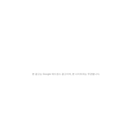
본 광고는 Google 애드센스 광고이며, 본 사이트와는 무관합니다.