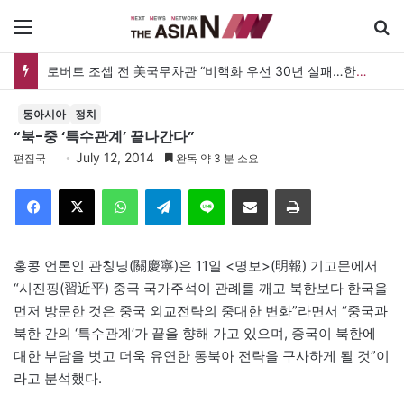
메뉴
로버트 조셉 전 美국무차관 “비핵화 우선 30년 실패…한미동맹 최종목표 ‘자유통일한국’으로”
동아시아
정치
“북-중 ‘특수관계’ 끝나간다”
July 12, 2014
편집국
완독 약 3 분 소요
Facebook
X
WhatsApp
Telegram
Line
이메일
인쇄
홍콩 언론인 관칭닝(關慶寧)은 11일 <명보>(明報) 기고문에서
“시진핑(習近平) 중국 국가주석이 관례를 깨고 북한보다 한국을
먼저 방문한 것은 중국 외교전략의 중대한 변화”라면서 “중국과
북한 간의 ‘특수관계’가 끝을 향해 가고 있으며, 중국이 북한에
대한 부담을 벗고 더욱 유연한 동북아 전략을 구사하게 될 것”이
라고 분석했다.