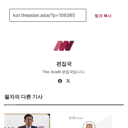
링크 복사
편집국
The AsiaN 편집국입니다.
Fa
X
ce
bo
필자의 다른 기사
ok