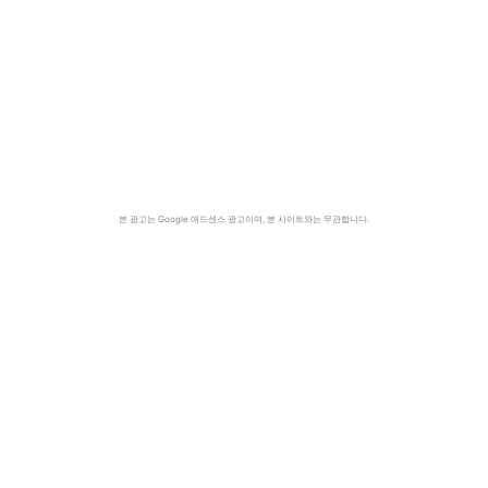
본 광고는 Google 애드센스 광고이며, 본 사이트와는 무관합니다.