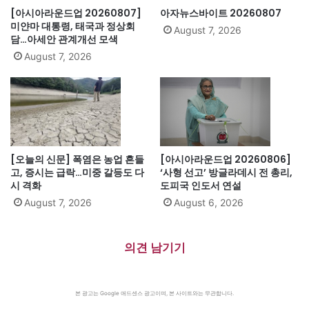
[아시아라운드업 20260807]
아자뉴스바이트 20260807
미얀마 대통령, 태국과 정상회
August 7, 2026
담…아세안 관계개선 모색
August 7, 2026
[오늘의 신문] 폭염은 농업 흔들
[아시아라운드업 20260806]
고, 증시는 급락…미중 갈등도 다
‘사형 선고’ 방글라데시 전 총리,
시 격화
도피국 인도서 연설
August 7, 2026
August 6, 2026
의견 남기기
본 광고는 Google 애드센스 광고이며, 본 사이트와는 무관합니다.