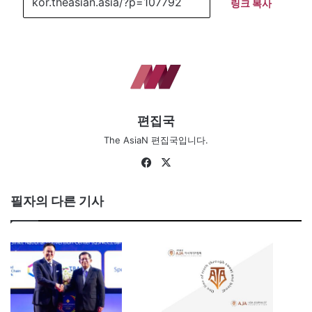
링크 복사
편집국
The AsiaN 편집국입니다.
Fa
X
ce
bo
필자의 다른 기사
ok