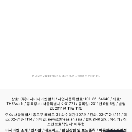
본 광고는 Google 애드센스 광고이며, 본 사이트와는 무관합니다.
상호: (주)아자미디어앤컬처 /
사업자등록번호: 101-86-64640
/ 제호:
THEAsiaN / 등록정보: 서울특별시 아01771 / 등록일: 2011년 9월 6일 / 발행
일: 2011년 11월 11일
주소: 서울특별시 종로구 혜화로 35 화수회관 207호 / 전화: 02-712-4111 /
팩
스: 02-718-1114
/ 이메일: news@theasian.asia / 발행인·편집인: 이상기 / 청
소년보호책임자: 이주형
아시아엔 소개
/
인사말
/
네트워크
/
편집강령 및 보도준칙
/
이용약관
/
개인정