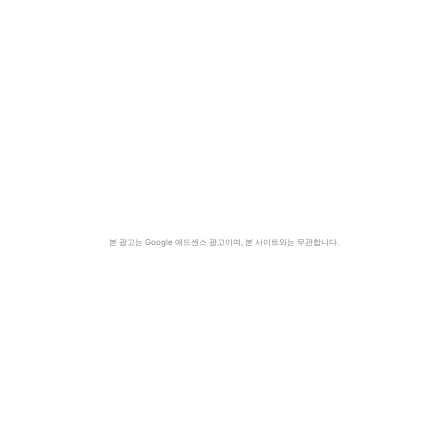
본 광고는 Google 애드센스 광고이며, 본 사이트와는 무관합니다.