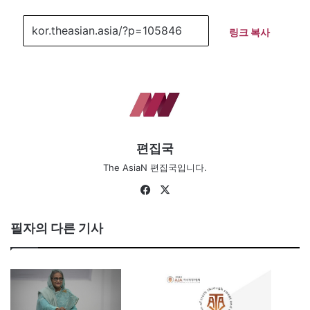
링크 복사
편집국
The AsiaN 편집국입니다.
Fa
X
ce
bo
필자의 다른 기사
ok