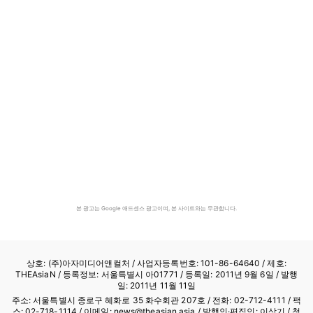
본 광고는 Google 애드센스 광고이며, 본 사이트와는 무관합니다.
상호: (주)아자미디어앤컬처 /
사업자등록번호: 101-86-64640
/ 제호:
THEAsiaN / 등록정보: 서울특별시 아01771 / 등록일: 2011년 9월 6일 / 발행
일: 2011년 11월 11일
주소: 서울특별시 종로구 혜화로 35 화수회관 207호 / 전화: 02-712-4111 /
팩
스: 02-718-1114
/ 이메일: news@theasian.asia / 발행인·편집인: 이상기 / 청