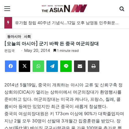
메뉴
유가협 창립 40주년 기념식…12일 오후 남영동 민주화운동기념관
동아시아
사회
[오늘의 아시아] 군기 바짝 든 중국 여군의장대
May 20, 2014
편집국
1 minute read
Facebook
X
WhatsApp
Telegram
Line
이메일
인쇄
2014년 5월19일, 중국이 개최하는 아시아 교류 및 신뢰구축 정
상회의(CICA)가 열리는 상하이에서 여군의장대가 환영행사를
준비하고 있다. 여군의장대는 미국과 캐나다, 프랑스, 칠레, 콜
롬비아 등에만 있었지만 최근 중국이 새롭게 창설했다.
중국의 여성의장대원은 키 173cm 이상에 90%가 대학졸업자며
지난 2월 모두 30명이 선발돼 3개월간 집중훈련을 받았다. 장
스보(張仕波) 베이징 군구사령관은 올 가을 100명을 추가로 뽑