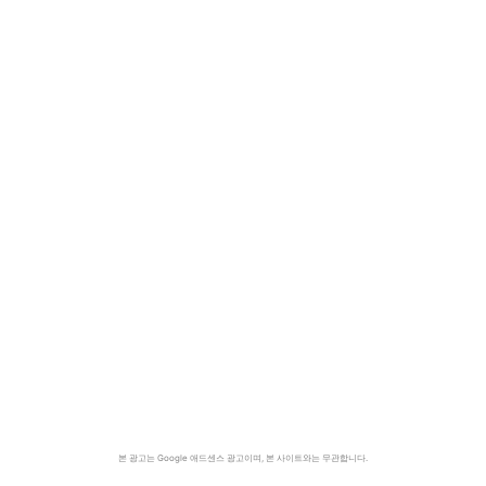
본 광고는 Google 애드센스 광고이며, 본 사이트와는 무관합니다.