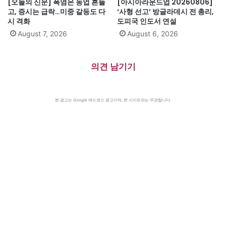
[오늘의 신문] 폭염은 농업 흔들
[아시아라운드업 20260806]
고, 증시는 급락…미중 갈등도 다
‘사형 선고’ 방글라데시 전 총리,
시 격화
도피국 인도서 연설
August 7, 2026
August 6, 2026
의견 남기기
본 광고는 Google 애드센스 광고이며, 본 사이트와는 무관합니다.