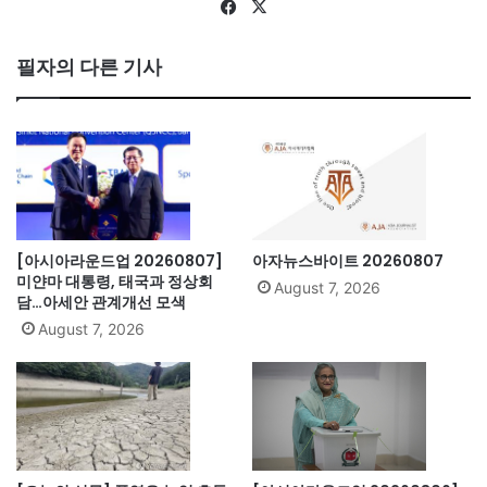
Fa
X
ce
bo
필자의 다른 기사
ok
[아시아라운드업 20260807]
아자뉴스바이트 20260807
미얀마 대통령, 태국과 정상회
August 7, 2026
담…아세안 관계개선 모색
August 7, 2026