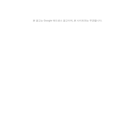
본 광고는 Google 애드센스 광고이며, 본 사이트와는 무관합니다.