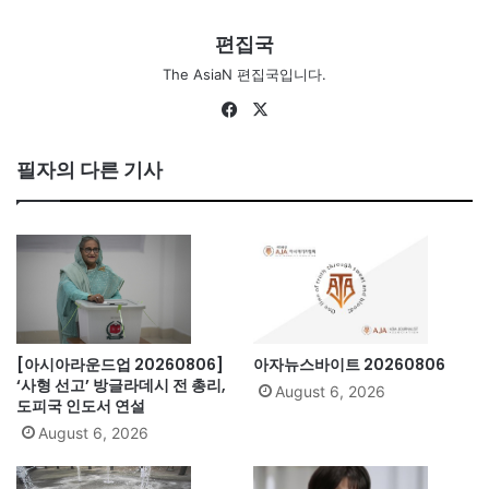
편집국
The AsiaN 편집국입니다.
Fa
X
ce
bo
필자의 다른 기사
ok
[아시아라운드업 20260806]
아자뉴스바이트 20260806
‘사형 선고’ 방글라데시 전 총리,
August 6, 2026
도피국 인도서 연설
August 6, 2026