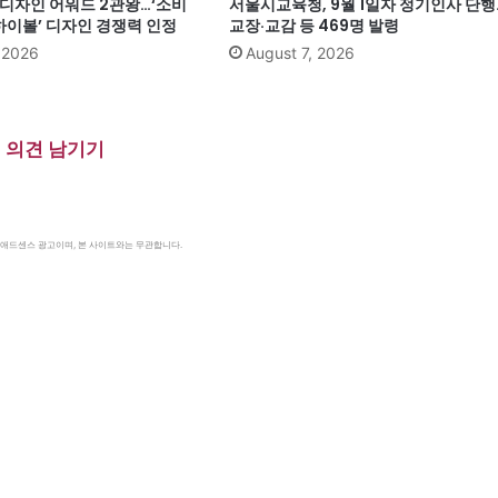
계 디자인 어워드 2관왕…‘소비
서울시교육청, 9월 1일자 정기인사 단행
이볼’ 디자인 경쟁력 인정
교장·교감 등 469명 발령
, 2026
August 7, 2026
의견 남기기
le 애드센스 광고이며, 본 사이트와는 무관합니다.