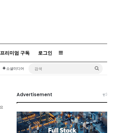
프리미엄 구독
로그인
Sidebar
검
소셜미디어
색
Advertisement
소요