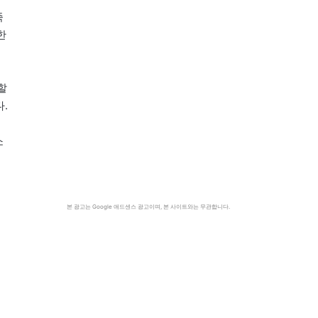
족
한
할
.
소
본 광고는 Google 애드센스 광고이며, 본 사이트와는 무관합니다.