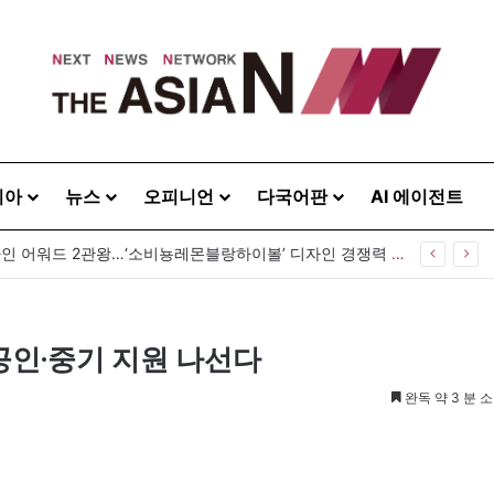
시아
뉴스
오피니언
다국어판
AI 에이전트
월 1일자 정기인사 단행…교장·교감 등 469명 발령
공인·중기 지원 나선다
완독 약 3 분 