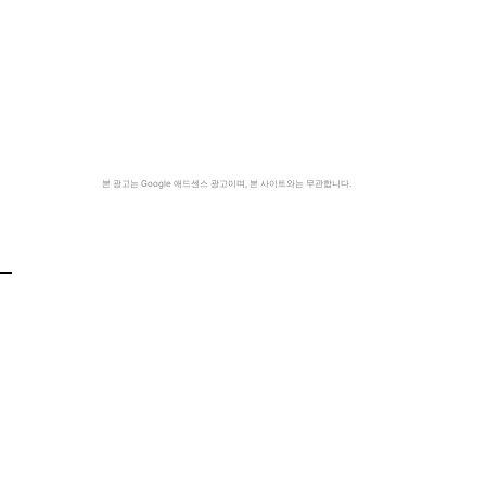
본 광고는 Google 애드센스 광고이며, 본 사이트와는 무관합니다.