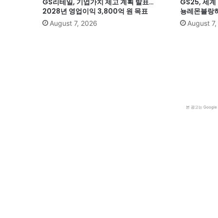
GS리테일, 기업가치 제고 계획 발표…
GS25, 세
2028년 영업이익 3,800억 원 목표
뇽레몬블랑하
August 7, 2026
August 7
본 광고는 Goog