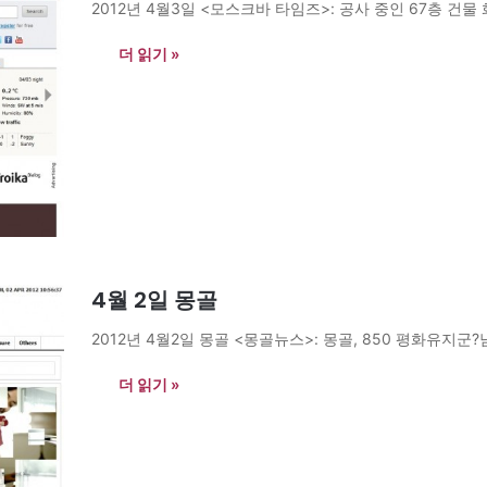
2012년 4월3일 <모스크바 타임즈>: 공사 중인 67층 건물
더 읽기 »
4월 2일 몽골
2012년 4월2일 몽골 <몽골뉴스>: 몽골, 850 평화유지군?남수
더 읽기 »