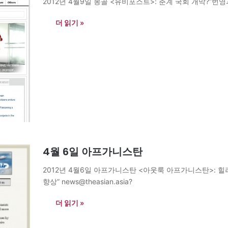
2012년 4월9일 몽골 <유비포스트>: 춘계 국회 개막?”번영과?복
더 읽기 »
4월 6일 아프가니스탄
2012년 4월6일 아프가니스탄 <아웃룩 아프가니스탄>: 힐러
향상” news@theasian.asia?
더 읽기 »