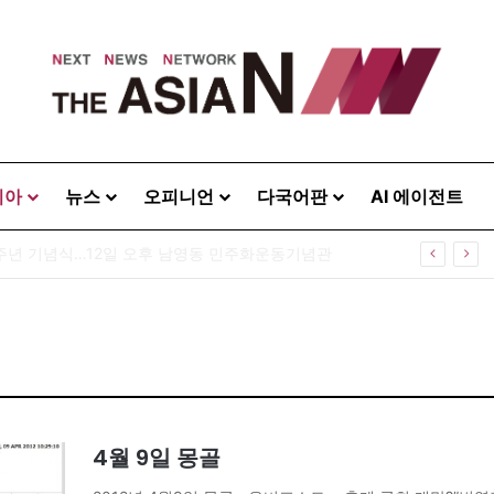
시아
뉴스
오피니언
다국어판
AI 에이전트
0주년 기념식…12일 오후 남영동 민주화운동기념관
4월 9일 몽골