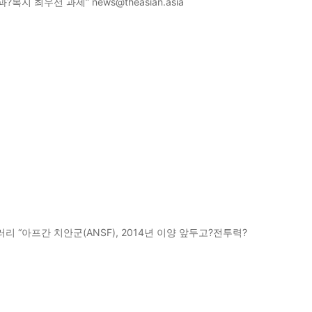
지 최우선 과제” news@theasian.asia
리 “아프간 치안군(ANSF), 2014년 이양 앞두고?전투력?