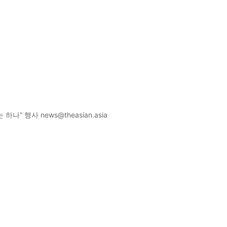
나” 행사 news@theasian.asia