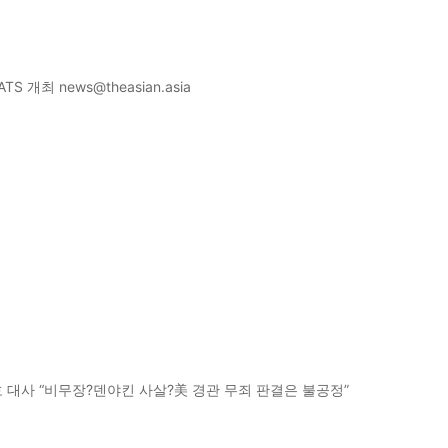
 개최 news@theasian.asia
카자흐 대사 “비무장?덴야킨 사살?美 경관 무죄 판결은 불공정”