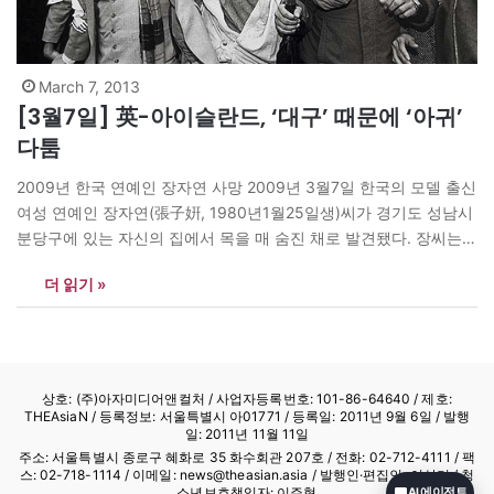
March 7, 2013
[3월7일] 英-아이슬란드, ‘대구’ 때문에 ‘아귀’
다툼
2009년 한국 연예인 장자연 사망 2009년 3월7일 한국의 모델 출신
여성 연예인 장자연(張子姸, 1980년1월25일생)씨가 경기도 성남시
분당구에 있는 자신의 집에서 목을 매 숨진 채로 발견됐다. 장씨는
CF 광고 모델로 데뷔했으며, 당시 인기 드라마 <꽃보다 남자>에 출
더 읽기 »
연하던 중 자살했다. 자살 이후 전 매니저는 숨지기 직전에 쓴 자필
문건을 공개했다. <장자연 문건>이라는 이…
상호: (주)아자미디어앤컬처 /
사업자등록번호: 101-86-64640
/ 제호:
THEAsiaN / 등록정보: 서울특별시 아01771 / 등록일: 2011년 9월 6일 / 발행
일: 2011년 11월 11일
주소: 서울특별시 종로구 혜화로 35 화수회관 207호 / 전화: 02-712-4111 /
팩
스: 02-718-1114
/ 이메일: news@theasian.asia / 발행인·편집인: 이상기 / 청
소년보호책임자: 이주형
AI 에이전트