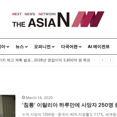
시아
뉴스
오피니언
다국어판
AI 에이전트
GS25, 세계 디자인 어워드 2관왕…‘소비뇽레몬블랑하이볼’ 디자인 경쟁력 인정
March 14, 2020
‘침통’ 이탈리아 하루만에 사망자 250명 증
누적 사망자 1266명···중국의 40%·치명률도 7.17%, 세계평