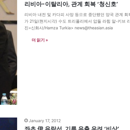
리비아-이탈리아, 관계 회복 ‘청신호’
리비아 내전 및 카다피 사망 등으로 중단됐던 양국 관계 회
가 21일(현지시각) 수도 트리폴리에서 압둘 라힘 알-키브 
진=신화사/Hamza Turkia> news@theasian.asia
더 읽기 »
January 17, 2012
좌초 伊 유람선, 기름 유출 우려 ‘비상’