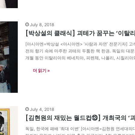
July 8, 2018
[박상설의 클래식] 괴테가 꿈꾸는 ‘이탈리아
[아시아엔=박상설 <아시아엔> ‘사람과 자연’ 전문기자] 
전의 향기 속에 마주한 괴테의 두툼한 책 한권. 독일의 대문호
개월 동안 이탈리아의 베네치아, 피렌체, 나폴리, 시칠리아
여행하면서 일기형식의 702쪽이나 되는 방대한…
더 읽기 »
July 4, 2018
[김현원의 재밌는 월드컵⑬] 개최국의 ‘
독일, 한국에 패배 ‘최대 이변’ [아시아엔=김현원 연세대의