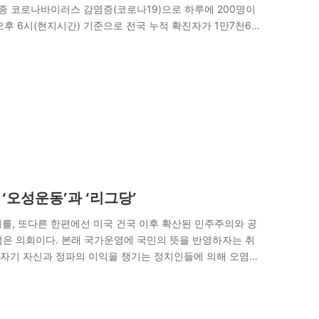
종 코로나바이러스 감염증(코로나19)으로 하루에 200명이
후 6시(현지시간) 기준으로 전국 누적 확진자가 1만7천660
것이다. 사흘 연속 2천명대 증가세다. 누적 사망자는…
‘오성운동’과 ‘리그당’
를, 또다른 한편에선 미국 건국 이후 확산된 민주주의와 공
점은 의회이다. 본래 국가운영에 국민의 뜻을 반영하자는 취
자기 자신과 정파의 이익을 챙기는 정치인들에 의해 오염되