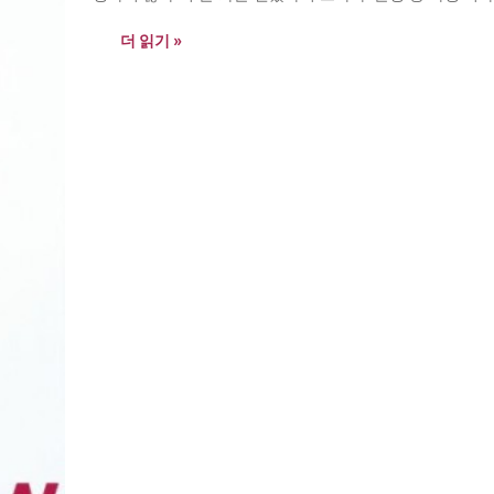
news@theasian.asia
더 읽기 »