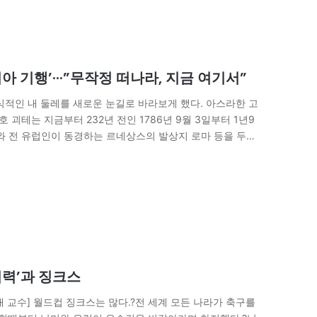
 기행’···”무작정 떠나라, 지금 여기서”
고식적인 내 둘레를 새로운 눈길로 바라보게 했다. 아스라한 고
 괴테는 지금부터 232년 전인 1786년 9월 3일부터 1년9
와 전 유럽인이 동경하는 르네상스의 발상지 로마 등을 두루
괴력’과 징크스
대 교수] 월드컵 징크스는 많다.?전 세계 모든 나라가 축구를