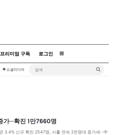
프리미엄 구독
로그인
Sidebar
검
소셜미디어
색
가···확진 1만7660명
균 3.4% 신규 확진 2547명, 사흘 연속 2천명대 증가세···中