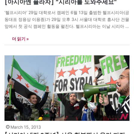
[아시아엔 플라자] “시리아를 도와주세요”
‘헬프시리아’ 29일 대학로서 캠페인 6월 13일 출범한 헬프시리아(공
동대표 정용상 이용종)가 29일 오후 3시 서울대 대학로 흥사단 건물
앞에서 첫 공식 캠페인 활동을 펼친다. 헬프시리아는 이날 시리아 내
전 상황의 비참함을 알려 시민들의 관심 유발 및 후원 참여를 촉구할
더 읽기 »
계획이다. 캠페인 활동을 함께할 봉사자는 압둘와합 사무국장에게
이메일(helpsyria@naver.com)로 알려주면 된다. 압둘와합 사무국
장은 “활동을…
March 15, 2013