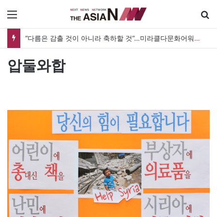
메뉴
“다름은 감출 것이 아니라 축하할 것”…미라클다문화어워드가 그리는 ‘공존’의 미래
압둘와합