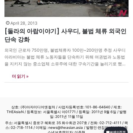
April 28, 2013
[둘라의 아랍이야기] 사우디, 불법 체류 외국인
단속 강화
외국인 근로자 750만명, 불법체류자 100만~200만명 추정 사우디
아라비아는 불법 체류 노동자들을 단속하기 위해 여권법과 노동법
을 지키지 않는 중소업체 소유주에 대한 구속기간을 늘리기로 했
다.?또 보다 철저한 단속 및 적발을 위해 1000명의 검사관을 고용하
더 읽기 »
는 등 새로운 단계를 추가 적용할 방침이다. 아딜 알 파키흐 노동부
장관은 최근 MBC(사우디 방송) 방송과의 인터뷰에서 “사우디에는
750만명의 외국인이…
상호: (주)아자미디어앤컬처 /
사업자등록번호: 101-86-64640
/ 제호:
THEAsiaN / 등록정보: 서울특별시 아01771 / 등록일: 2011년 9월 6일 / 발행
일: 2011년 11월 11일
주소: 서울특별시 종로구 혜화로 35 화수회관 207호 / 전화: 02-712-4111 /
팩
스: 02-718-1114
/ 이메일: news@theasian.asia / 발행인·편집인: 이상기 / 청
소년보호책임자: 이주형
AI 에이전트