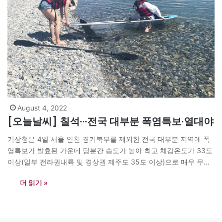
August 4, 2022
[오늘날씨] 칠석···전국 대부분 폭염특보·열대야
기상청은 4일 서울 인천 경기북부를 제외한 전국 대부분 지역에 폭
염특보가 발효된 가운데 당분간 습도가 높아 최고 체감온도가 33도
이상(일부 전라권내륙 및 경상권 제주도 35도 이상)으로 매우 무덥
겠고, 밤사이 열대야(밤 최저기온 25도 이상)가 나타나는 곳이 많겠
더 읽기 »
다고 예보했다. 기상청은 온열질환 발생 가능성 있어 수분과 염분을
충분히 섭취하고 격렬한 야외활동 가급적 자제해달라고 당부했다.…