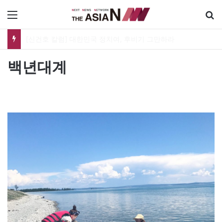
메뉴
유가협 창립 40주년 기념식…12일 오후 남영동 민주화운동기념관
백년대계