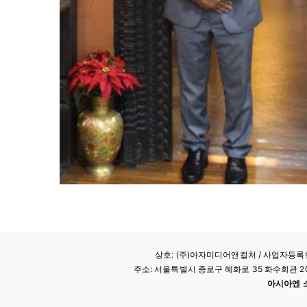
상호: (주)아자미디어앤컬처 /
사업자등록번호
주소: 서울특별시 종로구 혜화로 35 화수회관 207호 
아시아엔 