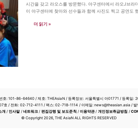
시간을 갖고 라오스를 방문했다. 야구센터에서 라오J브라더
이 야구센터에 찾아와 선수들과 함께 사진도 찍고 공연도 했
뜬 마음으로 이야기하기에 한국에서 먼 라오스까지 찾아준 
더 읽기 »
: 101-86-64640
/ 제호: THEAsiaN / 등록정보: 서울특별시 아01771 / 등록일: 20
/ 전화: 02-712-4111 /
팩스: 02-718-1114
/ 이메일: news@theasian.asi
소개
/
인사말
/
네트워크
/
편집강령 및 보도준칙
/
이용약관
/
개인정보취급방침
/
CO
© Copyright
2026
, THE AsiaN ALL RIGHTS RESERVED