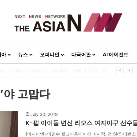
시아
뉴스
오피니언
다국어판
AI 에이전트
 등 뒤 1미터…“보이지 않는 자리에서 누구를 지킨다는 것”
’야 고맙다
July 30, 2019
K-팝 아이돌 변신 라오스 여자야구 선수들·
[아시아엔=이만수 헐크파운데이션 이사장, 전 SK와이번스