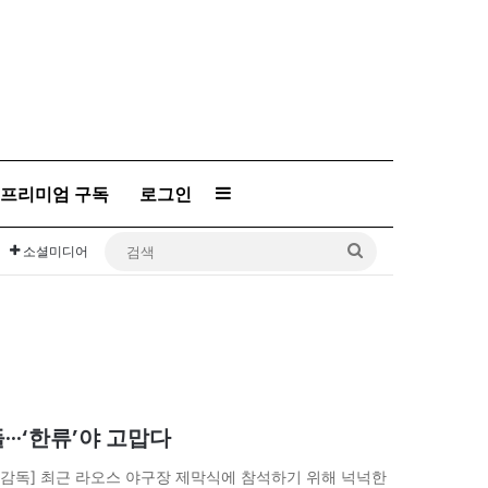
프리미엄 구독
로그인
Sidebar
검
소셜미디어
색
··‘한류’야 고맙다
 감독] 최근 라오스 야구장 제막식에 참석하기 위해 넉넉한