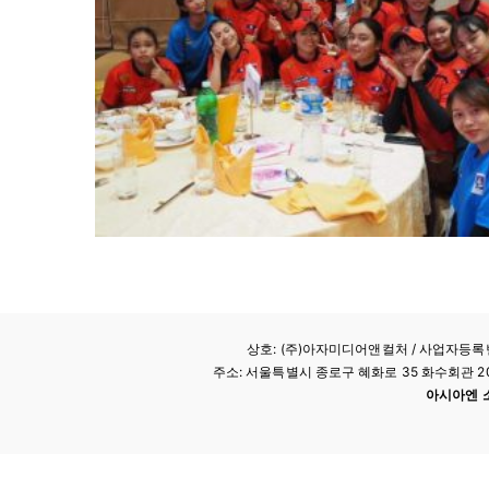
상호: (주)아자미디어앤컬처 /
사업자등록번호
주소: 서울특별시 종로구 혜화로 35 화수회관 207호 
아시아엔 