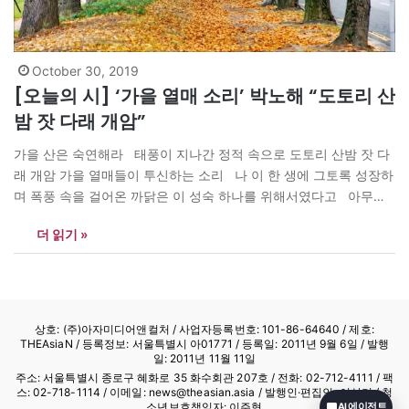
October 30, 2019
[오늘의 시] ‘가을 열매 소리’ 박노해 “도토리 산
밤 잣 다래 개암”
가을 산은 숙연해라 태풍이 지나간 정적 속으로 도토리 산밤 잣 다
래 개암 가을 열매들이 투신하는 소리 나 이 한 생에 그토록 성장하
며 폭풍 속을 걸어온 까닭은 이 성숙 하나를 위해서였다고 아무도
보아주지 않아도 가을 속에 물들며 서 있는 것은 이 결실을 남겨주기
더 읽기 »
위함이라고 가을 산에 서서…
상호: (주)아자미디어앤컬처 /
사업자등록번호: 101-86-64640
/ 제호:
THEAsiaN / 등록정보: 서울특별시 아01771 / 등록일: 2011년 9월 6일 / 발행
일: 2011년 11월 11일
주소: 서울특별시 종로구 혜화로 35 화수회관 207호 / 전화: 02-712-4111 /
팩
스: 02-718-1114
/ 이메일: news@theasian.asia / 발행인·편집인: 이상기 / 청
소년보호책임자: 이주형
AI 에이전트