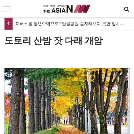
메뉴
폐버스를 청년주택으로? 탑골공원 술자리보다 못한 정치의 상상력
도토리 산밤 잣 다래 개암