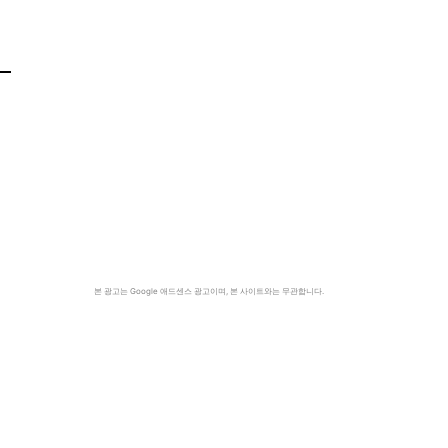
본 광고는 Google 애드센스 광고이며, 본 사이트와는 무관합니다.