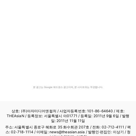
본 광고는 Google 애드센스 광고이며, 본 사이트와는 무관합니다.
상호: (주)아자미디어앤컬처 /
사업자등록번호: 101-86-64640
/ 제호:
THEAsiaN / 등록정보: 서울특별시 아01771 / 등록일: 2011년 9월 6일 / 발행
일: 2011년 11월 11일
주소: 서울특별시 종로구 혜화로 35 화수회관 207호 / 전화: 02-712-4111 /
팩
스: 02-718-1114
/ 이메일: news@theasian.asia / 발행인·편집인: 이상기 / 청