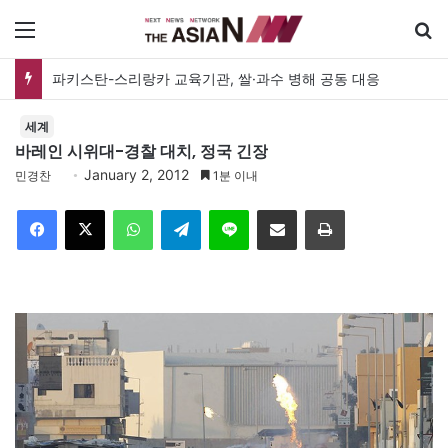
메뉴
파키스탄-스리랑카 교육기관, 쌀·과수 병해 공동 대응
세계
바레인 시위대-경찰 대치, 정국 긴장
January 2, 2012
민경찬
1분 이내
Facebook
X
WhatsApp
Telegram
Line
이메일
인쇄