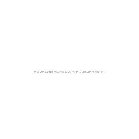
본 광고는 Google 애드센스 광고이며, 본 사이트와는 무관합니다.