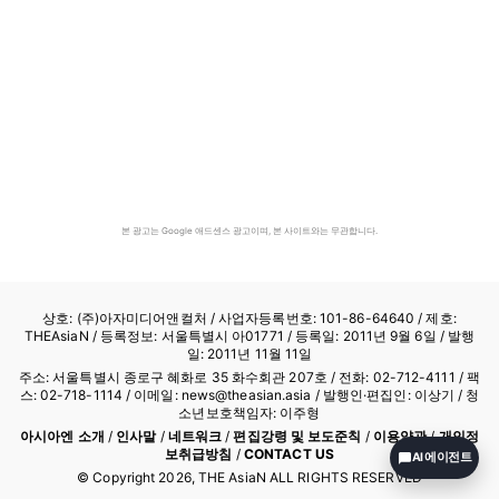
본 광고는 Google 애드센스 광고이며, 본 사이트와는 무관합니다.
상호: (주)아자미디어앤컬처 /
사업자등록번호: 101-86-64640
/ 제호:
THEAsiaN / 등록정보: 서울특별시 아01771 / 등록일: 2011년 9월 6일 / 발행
일: 2011년 11월 11일
주소: 서울특별시 종로구 혜화로 35 화수회관 207호 / 전화: 02-712-4111 /
팩
스: 02-718-1114
/ 이메일: news@theasian.asia / 발행인·편집인: 이상기 / 청
소년보호책임자: 이주형
아시아엔 소개
/
인사말
/
네트워크
/
편집강령 및 보도준칙
/
이용약관
/
개인정
보취급방침
/
CONTACT US
AI 에이전트
© Copyright
2026
, THE AsiaN ALL RIGHTS RESERVED