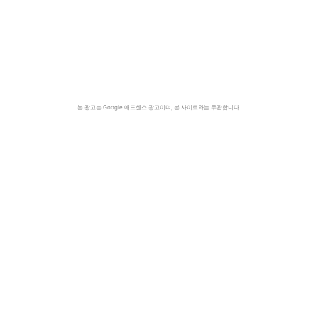
본 광고는 Google 애드센스 광고이며, 본 사이트와는 무관합니다.