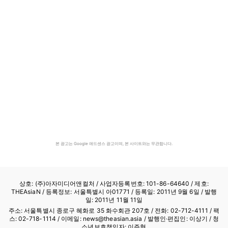
본 광고는 Google 애드센스 광고이며, 본 사이트와는 무관합니다.
상호: (주)아자미디어앤컬처 /
사업자등록번호: 101-86-64640
/ 제호:
THEAsiaN / 등록정보: 서울특별시 아01771 / 등록일: 2011년 9월 6일 / 발행
일: 2011년 11월 11일
주소: 서울특별시 종로구 혜화로 35 화수회관 207호 / 전화: 02-712-4111 /
팩
스: 02-718-1114
/ 이메일: news@theasian.asia / 발행인·편집인: 이상기 / 청
소년보호책임자: 이주형