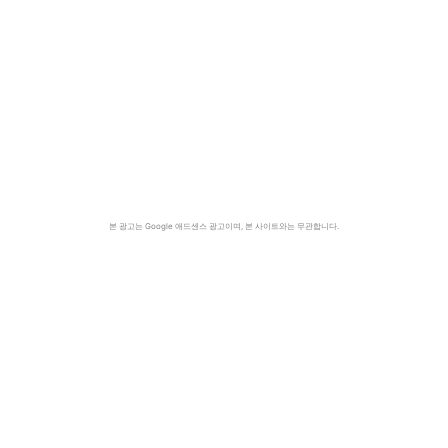
본 광고는 Google 애드센스 광고이며, 본 사이트와는 무관합니다.