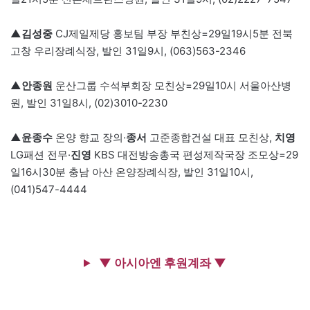
▲김성중
CJ제일제당 홍보팀 부장 부친상=29일19시5분 전북
고창 우리장례식장, 발인 31일9시, (063)563-2346
▲안종원
운산그룹 수석부회장 모친상=29일10시 서울아산병
원, 발인 31일8시, (02)3010-2230
▲윤종수
온양 향교 장의·
종서
고준종합건설 대표 모친상,
치영
LG패션 전무·
진영
KBS 대전방송총국 편성제작국장 조모상=29
일16시30분 충남 아산 온양장례식장, 발인 31일10시,
(041)547-4444
▼ 아시아엔 후원계좌 ▼