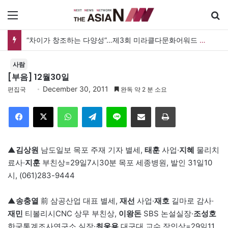
메뉴
“차이가 창조하는 다양성”…제3회 미라클다문화어워드 시상식
사람
[부음] 12월30일
December 30, 2011
편집국
완독 약 2 분 소요
Facebook
X
WhatsApp
Telegram
Line
이메일
인쇄
▲김상원
남도일보 목포 주재 기자 별세,
태훈
사업·
지혜
물리치
료사·
지훈
부친상=29일7시30분 목포 세종병원, 발인 31일10
시, (061)283-9444
▲송충열
前 삼공산업 대표 별세,
재선
사업·
재호
길마로 감사·
재민
티볼리시CNC 상무 부친상,
이왕돈
SBS 논설실장·
조성호
한국통계조사연구소 실장·
최웅용
대구대 교수 장인상=29일11