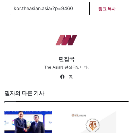
링크 복사
편집국
The AsiaN 편집국입니다.
Fa
X
ce
bo
필자의 다른 기사
ok