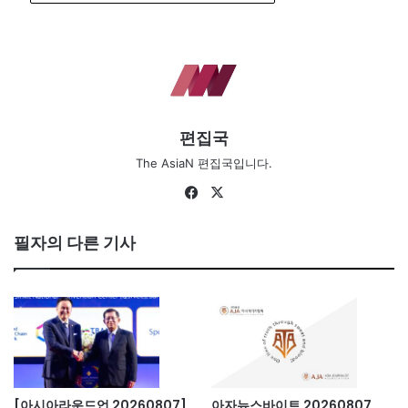
편집국
The AsiaN 편집국입니다.
Fa
X
ce
bo
필자의 다른 기사
ok
[아시아라운드업 20260807]
아자뉴스바이트 20260807