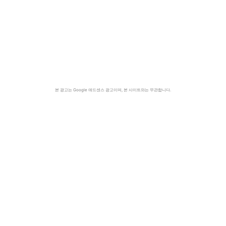
본 광고는 Google 애드센스 광고이며, 본 사이트와는 무관합니다.