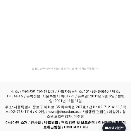
본 광고는 Google 애드센스 광고이며, 본 사이트와는 무관합니다.
상호: (주)아자미디어앤컬처 /
사업자등록번호: 101-86-64640
/ 제호:
THEAsiaN / 등록정보: 서울특별시 아01771 / 등록일: 2011년 9월 6일 / 발행
일: 2011년 11월 11일
주소: 서울특별시 종로구 혜화로 35 화수회관 207호 / 전화: 02-712-4111 /
팩
스: 02-718-1114
/ 이메일: news@theasian.asia / 발행인·편집인: 이상기 / 청
소년보호책임자: 이주형
아시아엔 소개
/
인사말
/
네트워크
/
편집강령 및 보도준칙
/
이용약관
/
개인정
보취급방침
/
CONTACT US
AI 에이전트