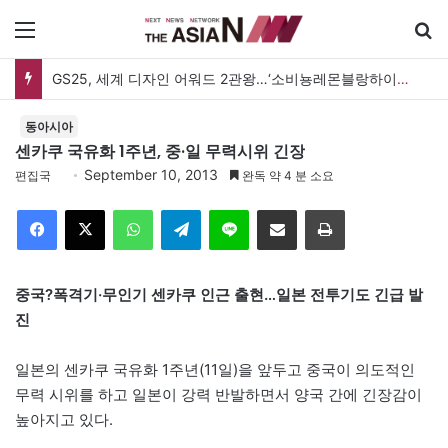
메뉴
GS25, 세계 디자인 어워드 2관왕…‘소비뇽레몬블랑하이볼’ 디자인 경쟁력 인정
동아시아
센카쿠 국유화 1주년, 중·일 무력시위 긴장
September 10, 2013
편집국
완독 약 4 분 소요
Facebook
X
WhatsApp
Telegram
Line
이메일
인쇄
중국?폭격기·무인기 센카쿠 인근 출현…일본 전투기도 긴급 발
진
일본의 센카쿠 국유화 1주년(11일)을 앞두고 중국이 의도적인
무력 시위를 하고 일본이 강력 반발하면서 양국 간에 긴장감이
높아지고 있다.