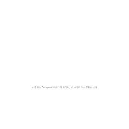
본 광고는 Google 애드센스 광고이며, 본 사이트와는 무관합니다.