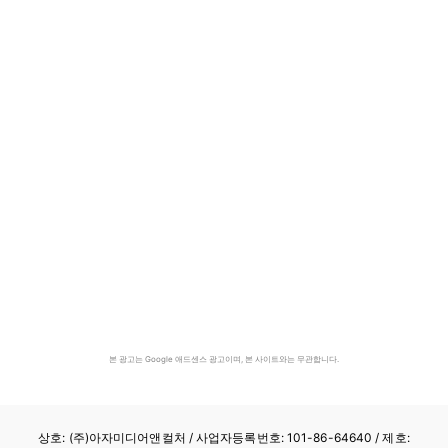
본 광고는 Google 애드센스 광고이며, 본 사이트와는 무관합니다.
상호: (주)아자미디어앤컬처 /
사업자등록번호: 101-86-64640
/ 제호: