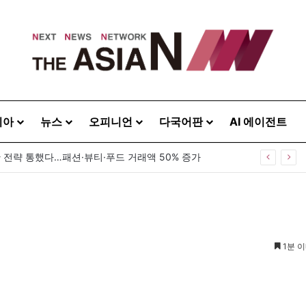
시아
뉴스
오피니언
다국어판
AI 에이전트
관 전략 통했다…패션·뷰티·푸드 거래액 50% 증가
1분 