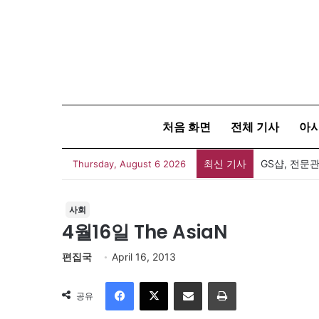
처음 화면
전체 기사
아
최신 기사
GS샵, 전문
Thursday, August 6 2026
사회
4월16일 The AsiaN
편집국
April 16, 2013
Facebook
X
이메일
인쇄
공유