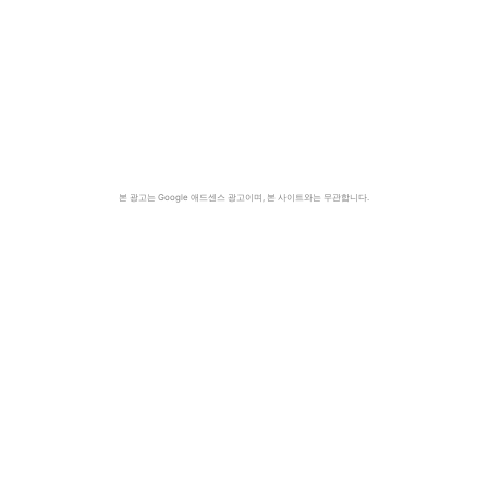
본 광고는 Google 애드센스 광고이며, 본 사이트와는 무관합니다.