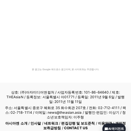
본 광고는 Google 애드센스 광고이며, 본 사이트와는 무관합니다.
상호: (주)아자미디어앤컬처 /
사업자등록번호: 101-86-64640
/ 제호:
THEAsiaN / 등록정보: 서울특별시 아01771 / 등록일: 2011년 9월 6일 / 발행
일: 2011년 11월 11일
주소: 서울특별시 종로구 혜화로 35 화수회관 207호 / 전화: 02-712-4111 /
팩
스: 02-718-1114
/ 이메일: news@theasian.asia / 발행인·편집인: 이상기 / 청
소년보호책임자: 이주형
아시아엔 소개
/
인사말
/
네트워크
/
편집강령 및 보도준칙
/
이용약관
/
개인정
보취급방침
/
CONTACT US
AI 에이전트