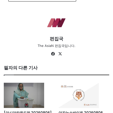
편집국
The AsiaN 편집국입니다.
Fa
X
ce
bo
필자의 다른 기사
ok
[아시아라운드업 20260806]
아자뉴스바이트 20260806