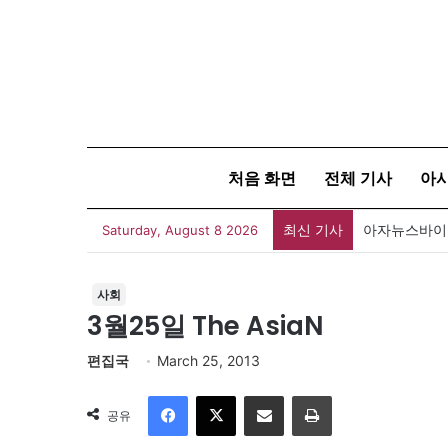
처음 화면
전체 기사
아
최신 기사
아자뉴스바이트
Saturday, August 8 2026
사회
3월25일 The AsiaN
편집국
March 25, 2013
Facebook
X
이메일
인쇄
공유