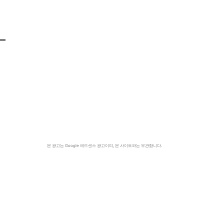
본 광고는 Google 애드센스 광고이며, 본 사이트와는 무관합니다.