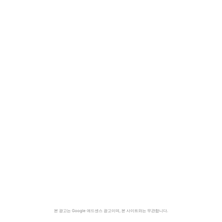
본 광고는 Google 애드센스 광고이며, 본 사이트와는 무관합니다.