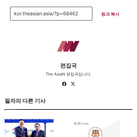
링크 복사
편집국
The AsiaN 편집국입니다.
Fa
X
ce
bo
필자의 다른 기사
ok