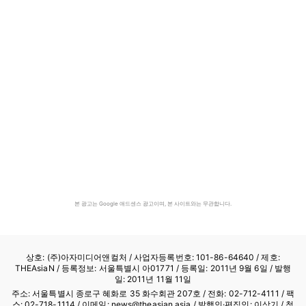
본 광고는 Google 애드센스 광고이며, 본 사이트와는 무관합니다.
상호: (주)아자미디어앤컬처 /
사업자등록번호: 101-86-64640
/ 제호:
THEAsiaN / 등록정보: 서울특별시 아01771 / 등록일: 2011년 9월 6일 / 발행
일: 2011년 11월 11일
주소: 서울특별시 종로구 혜화로 35 화수회관 207호 / 전화: 02-712-4111 /
팩
스: 02-718-1114
/ 이메일: news@theasian.asia / 발행인·편집인: 이상기 / 청