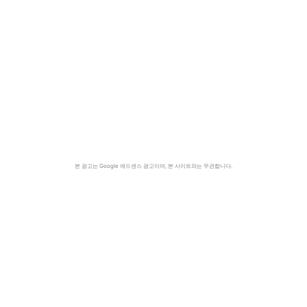
본 광고는 Google 애드센스 광고이며, 본 사이트와는 무관합니다.