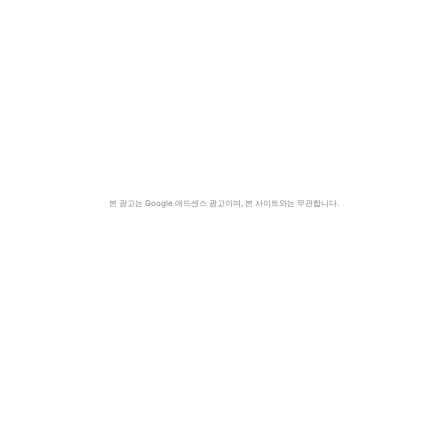
본 광고는 Google 애드센스 광고이며, 본 사이트와는 무관합니다.