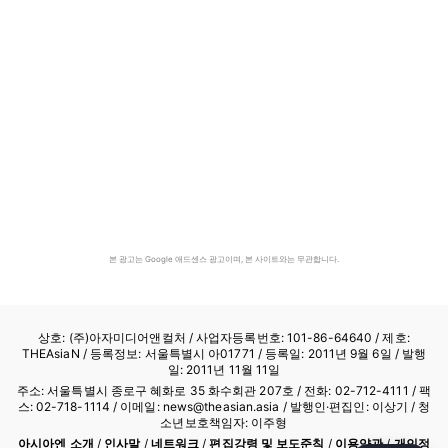
본 광고는 Google 애드센스 광고이며, 본 사이트와는 무관합니다.
상호: (주)아자미디어앤컬처 /
사업자등록번호: 101-86-64640
/ 제호:
THEAsiaN / 등록정보: 서울특별시 아01771 / 등록일: 2011년 9월 6일 / 발행
일: 2011년 11월 11일
주소: 서울특별시 종로구 혜화로 35 화수회관 207호 / 전화: 02-712-4111 /
팩
스: 02-718-1114
/ 이메일: news@theasian.asia / 발행인·편집인: 이상기 / 청
소년보호책임자: 이주형
아시아엔 소개
/
인사말
/
네트워크
/
편집강령 및 보도준칙
/
이용약관
/
개인정