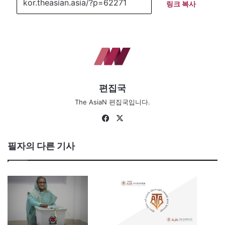
링크 복사
편집국
The AsiaN 편집국입니다.
Fa
X
ce
bo
필자의 다른 기사
ok