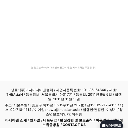
본 광고는 Google 애드센스 광고이며, 본 사이트와는 무관합니다.
상호: (주)아자미디어앤컬처 /
사업자등록번호: 101-86-64640
/ 제호:
THEAsiaN / 등록정보: 서울특별시 아01771 / 등록일: 2011년 9월 6일 / 발행
일: 2011년 11월 11일
주소: 서울특별시 종로구 혜화로 35 화수회관 207호 / 전화: 02-712-4111 /
팩
스: 02-718-1114
/ 이메일: news@theasian.asia / 발행인·편집인: 이상기 / 청
소년보호책임자: 이주형
아시아엔 소개
/
인사말
/
네트워크
/
편집강령 및 보도준칙
/
이용약관
/
개인정
보취급방침
/
CONTACT US
AI 에이전트