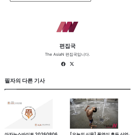
편집국
The AsiaN 편집국입니다.
Fa
X
ce
bo
필자의 다른 기사
ok
아자뉴스바이트 20260806
[오늘의 신문] 폭염이 흔든 산업·