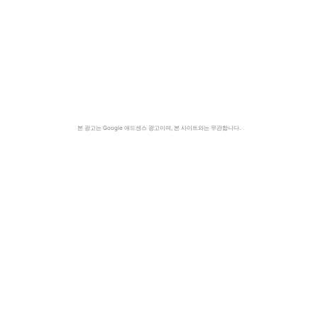
본 광고는 Google 애드센스 광고이며, 본 사이트와는 무관합니다.