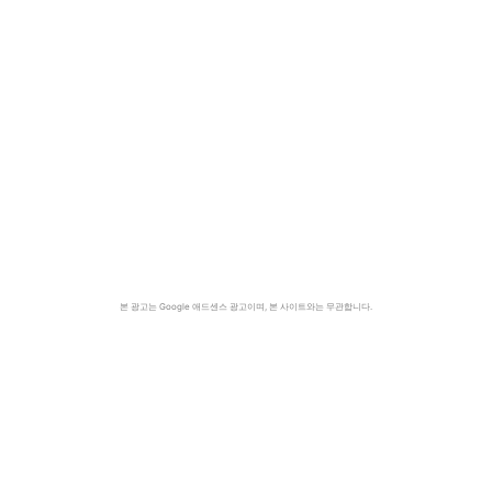
본 광고는 Google 애드센스 광고이며, 본 사이트와는 무관합니다.