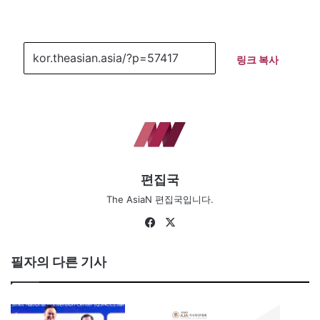
링크 복사
편집국
The AsiaN 편집국입니다.
Fa
X
ce
bo
필자의 다른 기사
ok