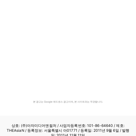
본 광고는 Google 애드센스 광고이며, 본 사이트와는 무관합니다.
상호: (주)아자미디어앤컬처 /
사업자등록번호: 101-86-64640
/ 제호:
THEAsiaN / 등록정보: 서울특별시 아01771 / 등록일: 2011년 9월 6일 / 발행
일: 2011년 11월 11일