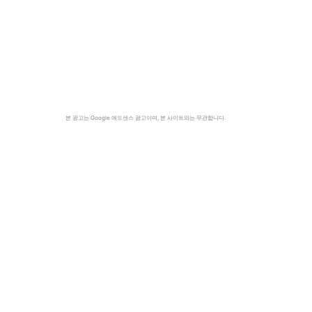
본 광고는 Google 애드센스 광고이며, 본 사이트와는 무관합니다.