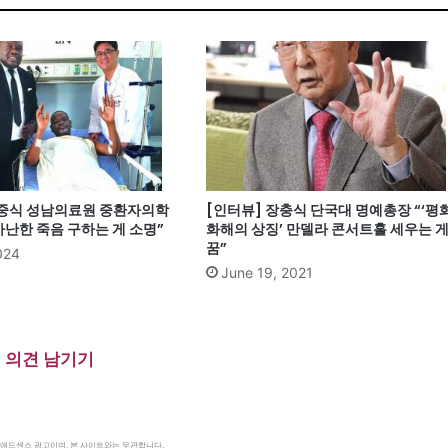
정중식 성남의료원 중환자의학
[인터뷰] 장충식 단국대 명예총장 “‘평화
가난한 죽음 구하는 게 소명”
화해의 상징’ 만델라 콘서트홀 세우는 
꿈”
2024
June 19, 2021
의견 남기기
le 애드센스 광고이며, 본 사이트와는 무관합니다.