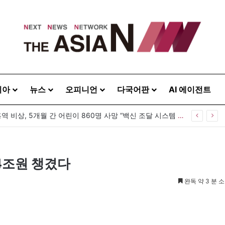
시아
뉴스
오피니언
다국어판
AI 에이전트
방글라데시 홍역 비상, 5개월 간 어린이 860명 사망 “백신 조달 시스템 변경이 화근”
44조원 챙겼다
완독 약 3 분 