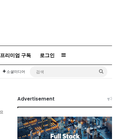
프리미엄 구독
로그인
Sidebar
검
소셜미디어
색
Advertisement
소요