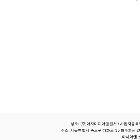
상호: (주)아자미디어앤컬처 /
사업자등록번호
주소: 서울특별시 종로구 혜화로 35 화수회관 207호 
아시아엔 