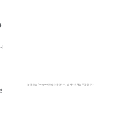
들
가
나
이
본 광고는 Google 애드센스 광고이며, 본 사이트와는 무관합니다.
했