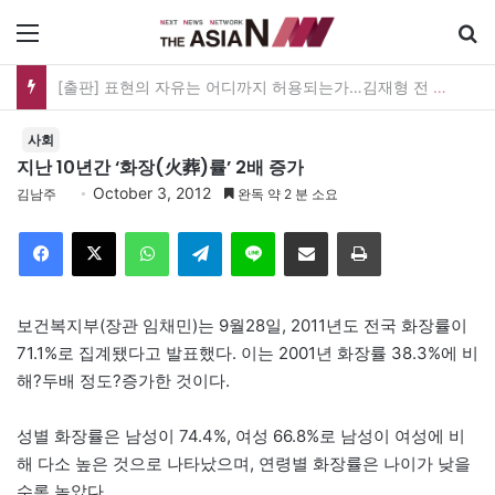
메뉴
[출판] 표현의 자유는 어디까지 허용되는가…김재형 전 대법관 ‘언론과 인격권’
사회
지난 10년간 ‘화장(火葬)률’ 2배 증가
October 3, 2012
김남주
완독 약 2 분 소요
Facebook
X
WhatsApp
Telegram
Line
이메일
인쇄
보건복지부(장관 임채민)는 9월28일, 2011년도 전국 화장률이
71.1%로 집계됐다고 발표했다. 이는 2001년 화장률 38.3%에 비
해?두배 정도?증가한 것이다.
성별 화장률은 남성이 74.4%, 여성 66.8%로 남성이 여성에 비
해 다소 높은 것으로 나타났으며, 연령별 화장률은 나이가 낮을
수록 높았다.