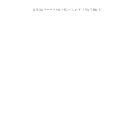
본 광고는 Google 애드센스 광고이며, 본 사이트와는 무관합니다.