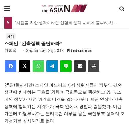
메뉴
[출판] 표현의 자유는 어디까지 허용되는가…김재형 전 대법관 ‘언론과 인격권’
세계
스페인 “긴축정책 중단하라”
편집국
September 27, 2012
1 minute read
Facebook
X
WhatsApp
Telegram
Line
이메일
인쇄
25일(현지시간) 스페인 마드리드에서 시위자들이 정부의 긴축
정책에 반대하는 구호를 외치며 국회쪽으로 행진하고 있다. 스
페인 정부가 재정 위기로 타격을 입은 가운데 세금 인상과 긴축
정책에 항의하는 시위대가 국회 앞에서 경찰과 충돌했다. 이런
가운테 카탈루냐주는 분리독립 여부를 묻는 국민투표 성격의 조
기선거를 실시하기로 했다.