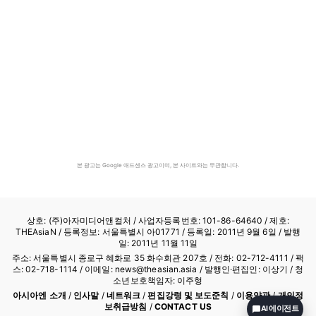
본 광고는 Google 애드센스 광고이며, 본 사이트와는 무관합니다.
상호: (주)아자미디어앤컬처 /
사업자등록번호: 101-86-64640
/ 제호:
THEAsiaN / 등록정보: 서울특별시 아01771 / 등록일: 2011년 9월 6일 / 발행
일: 2011년 11월 11일
주소: 서울특별시 종로구 혜화로 35 화수회관 207호 / 전화: 02-712-4111 /
팩
스: 02-718-1114
/ 이메일: news@theasian.asia / 발행인·편집인: 이상기 / 청
소년보호책임자: 이주형
아시아엔 소개
/
인사말
/
네트워크
/
편집강령 및 보도준칙
/
이용약관
/
개인정
보취급방침
/
CONTACT US
AI 에이전트