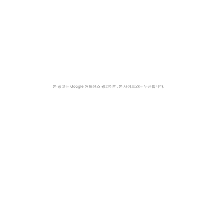
본 광고는 Google 애드센스 광고이며, 본 사이트와는 무관합니다.