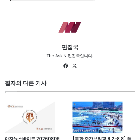
편집국
The AsiaN 편집국입니다.
Fa
X
ce
bo
필자의 다른 기사
ok
아자뉴스바이트 20260809
[북한 주간브리핑·8.2~8.8] 폭